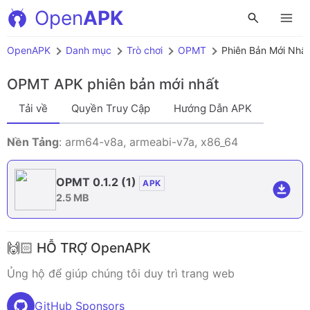
Open
APK
OpenAPK
Danh mục
Trò chơi
OPMT
Phiên Bản Mới Nhất
OPMT APK
phiên bản mới nhất
Tải về
Quyền Truy Cập
Hướng Dẫn APK
Nền Tảng
: arm64-v8a, armeabi-v7a, x86_64
OPMT 0.1.2
(1)
APK
2.5 MB
🙌🏻 HỖ TRỢ OpenAPK
Ủng hộ để giúp chúng tôi duy trì trang web
GitHub Sponsors