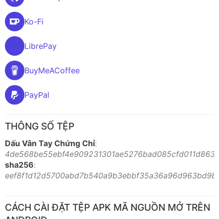
Ko-Fi
LibrePay
BuyMeACoffee
PayPal
THÔNG SỐ TỆP
Dấu Vân Tay Chứng Chỉ
:
4de568be55ebf4e909231301ae5276bad085cfd011d863f
sha256
:
eef8f1d12d5700abd7b540a9b3ebbf35a36a96d963bd9b
CÁCH CÀI ĐẶT TỆP APK MÃ NGUỒN MỞ TRÊN