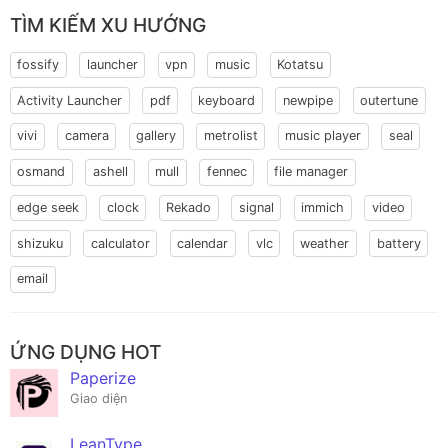
TÌM KIẾM XU HƯỚNG
fossify
launcher
vpn
music
Kotatsu
Activity Launcher
pdf
keyboard
newpipe
outertune
vivi
camera
gallery
metrolist
music player
seal
osmand
ashell
mull
fennec
file manager
edge seek
clock
Rekado
signal
immich
video
shizuku
calculator
calendar
vlc
weather
battery
email
ỨNG DỤNG HOT
Paperize
Giao diện
LeanType