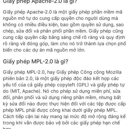
Giấy phép Apache-2.0 là gì?
Giấy phép Apache-2.0 là một giấy phép phần mềm mã
nguồn mở tự do cung cấp quyền cho người dùng mà
không có nhiều điều kiện, bao gồm quyền sử dụng, sao
chép, sửa đổi và phân phối phần mềm. Giấy phép cũng
cung cấp quyền cấp bằng sáng chế rõ ràng và quy định
rõ ràng về đóng góp, làm cho nó trở thành lựa chọn phổ
biến cho các dự án mã nguồn mở lớn.
Giấy phép MPL-2.0 là gì?
Giấy phép MPL-2.0, hay Giấy phép Công cộng Mozilla
phiên bản 2.0, là một giấy phép độc đáo kết hợp các
yếu tố của cả giấy phép copyleft (GPL) và giấy phép tự
do (MIT, Apache). Nó cho phép sử dụng miễn phí, sửa
đổi, phân phối và sử dụng riêng phần mềm, nhưng bất
kỳ sửa đổi nào được thực hiện đối với các tệp được cấp
phép MPL phải được công khai dưới giấy phép MPL.
Cách tiếp cận lai này mang lại mức độ mở rộng đáng kể
trong khi vẫn được bảo vệ bởi các giấy phép hạn chế