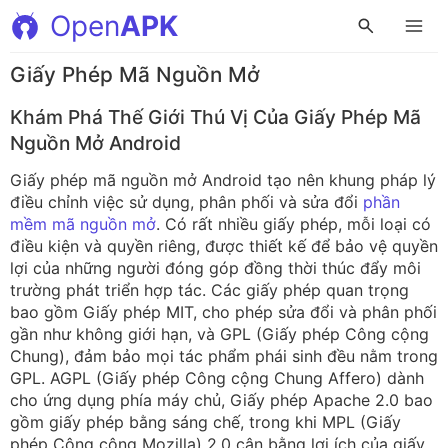
Open
APK
Giấy Phép Mã Nguồn Mở
Khám Phá Thế Giới Thú Vị Của Giấy Phép Mã
Nguồn Mở Android
Giấy phép mã nguồn mở Android tạo nên khung pháp lý
điều chỉnh việc sử dụng, phân phối và sửa đổi
phần
mềm mã nguồn mở
. Có rất nhiều giấy phép, mỗi loại có
điều kiện và quyền riêng, được thiết kế để bảo vệ quyền
lợi của những người đóng góp đồng thời thúc đẩy môi
trường phát triển hợp tác. Các giấy phép quan trọng
bao gồm Giấy phép MIT, cho phép sửa đổi và phân phối
gần như không giới hạn, và GPL (Giấy phép Công cộng
Chung), đảm bảo mọi tác phẩm phái sinh đều nằm trong
GPL. AGPL (Giấy phép Công cộng Chung Affero) dành
cho ứng dụng phía máy chủ, Giấy phép Apache 2.0 bao
gồm giấy phép bằng sáng chế, trong khi MPL (Giấy
phép Công cộng Mozilla) 2.0 cân bằng lợi ích của giấy