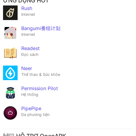
ỨNG DỤNG HOT
Rush
Internet
Bangumi番组计划
Internet
Readest
Đọc sách
Neer
Thể thao & Sức khỏe
Permission Pilot
Hệ thống
PipePipe
Đa phương tiện