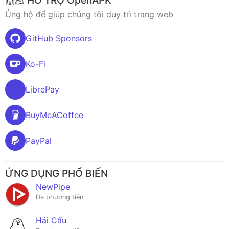
🙌🏻 HỖ TRỢ OpenAPK
Ủng hộ để giúp chúng tôi duy trì trang web
GitHub Sponsors
Ko-Fi
LibrePay
BuyMeACoffee
PayPal
ỨNG DỤNG PHỔ BIẾN
NewPipe
Đa phương tiện
Hải Cẩu