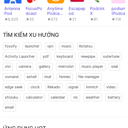
Antenna
FocusPo
Anytime
Escapep
Podcini.
podium
Pod
dcast
Podcast
od
X
(Podcas
Player
ts)
★6,625
★55
★573
★21
★81
★119
TÌM KIẾM XU HƯỚNG
fossify
launcher
vpn
music
Kotatsu
Activity Launcher
pdf
keyboard
newpipe
outertune
vivi
camera
gallery
metrolist
music player
seal
osmand
ashell
mull
fennec
file manager
edge seek
clock
Rekado
signal
immich
video
shizuku
calculator
calendar
vlc
weather
battery
email