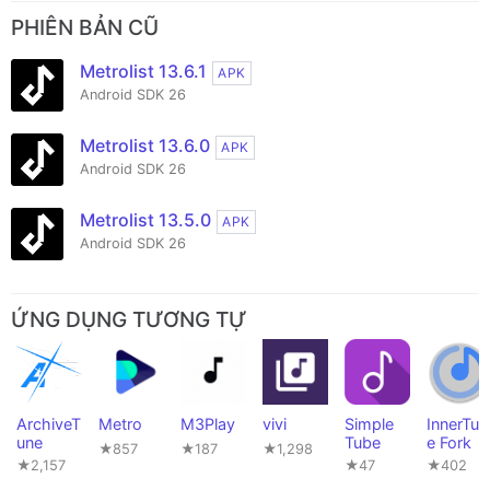
PHIÊN BẢN CŨ
Metrolist 13.6.1
APK
Android SDK 26
Metrolist 13.6.0
APK
Android SDK 26
Metrolist 13.5.0
APK
Android SDK 26
ỨNG DỤNG TƯƠNG TỰ
ArchiveT
Metro
M3Play
vivi
Simple
InnerTun
une
Tube
e Fork
★857
★187
★1,298
★2,157
★47
★402