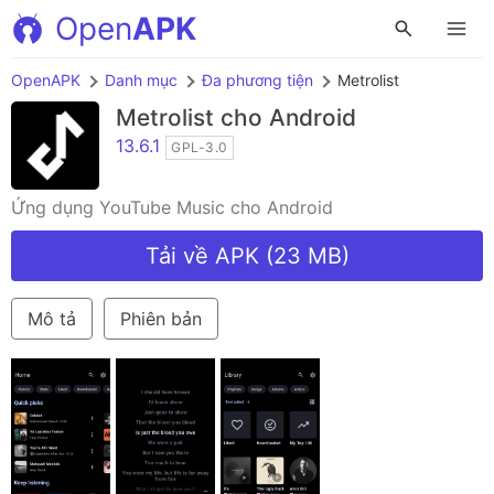
Open
APK
OpenAPK
Danh mục
Đa phương tiện
Metrolist
Metrolist
cho Android
13.6.1
GPL-3.0
Ứng dụng YouTube Music cho Android
Tải về APK (23 MB)
Mô tả
Phiên bản