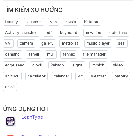
TÌM KIẾM XU HƯỚNG
fossify
launcher
vpn
music
Kotatsu
Activity Launcher
pdf
keyboard
newpipe
outertune
vivi
camera
gallery
metrolist
music player
seal
osmand
ashell
mull
fennec
file manager
edge seek
clock
Rekado
signal
immich
video
shizuku
calculator
calendar
vlc
weather
battery
email
ỨNG DỤNG HOT
LeanType