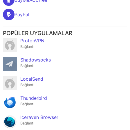
BuyMeACoffee
PayPal
POPÜLER UYGULAMALAR
ProtonVPN
Bağlantı
Shadowsocks
Bağlantı
LocalSend
Bağlantı
Thunderbird
Bağlantı
Iceraven Browser
Bağlantı