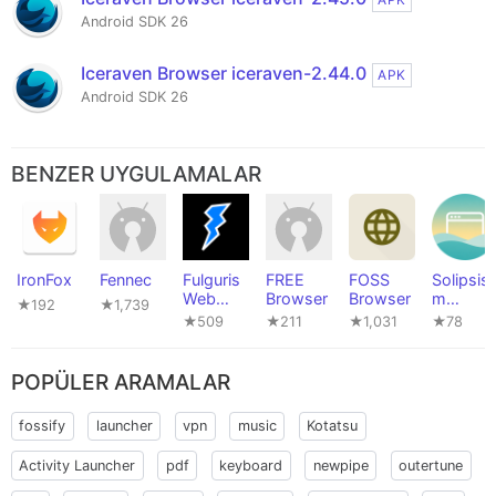
Android SDK 26
Iceraven Browser iceraven-2.44.0
APK
Android SDK 26
BENZER UYGULAMALAR
IronFox
Fennec
Fulguris
FREE
FOSS
Solipsis
Web
Browser
Browser
m
★192
★1,739
Browser
Browser
★509
★211
★1,031
★78
POPÜLER ARAMALAR
fossify
launcher
vpn
music
Kotatsu
Activity Launcher
pdf
keyboard
newpipe
outertune