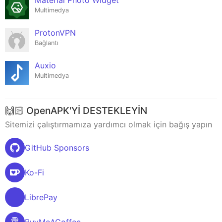
Material Photo Widget
Multimedya
ProtonVPN
Bağlantı
Auxio
Multimedya
🙌🏻 OpenAPK'Yİ DESTEKLEYİN
Sitemizi çalıştırmamıza yardımcı olmak için bağış yapın
GitHub Sponsors
Ko-Fi
LibrePay