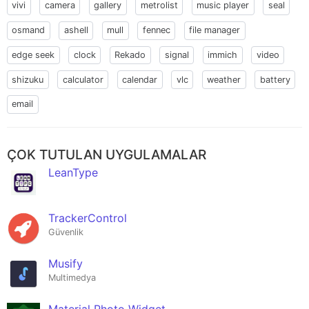
vivi
camera
gallery
metrolist
music player
seal
osmand
ashell
mull
fennec
file manager
edge seek
clock
Rekado
signal
immich
video
shizuku
calculator
calendar
vlc
weather
battery
email
ÇOK TUTULAN UYGULAMALAR
LeanType
TrackerControl
Güvenlik
Musify
Multimedya