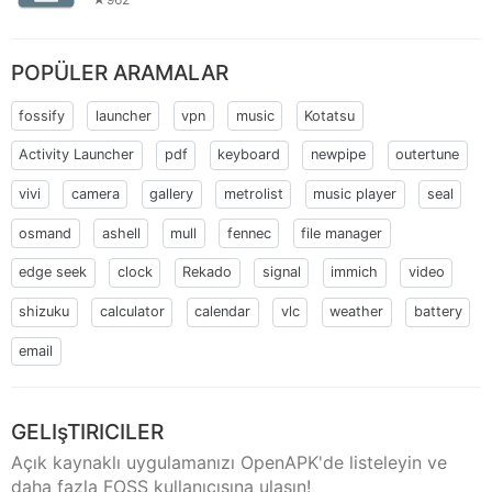
POPÜLER ARAMALAR
fossify
launcher
vpn
music
Kotatsu
Activity Launcher
pdf
keyboard
newpipe
outertune
vivi
camera
gallery
metrolist
music player
seal
osmand
ashell
mull
fennec
file manager
edge seek
clock
Rekado
signal
immich
video
shizuku
calculator
calendar
vlc
weather
battery
email
GELIşTIRICILER
Açık kaynaklı uygulamanızı OpenAPK'de listeleyin ve
daha fazla FOSS kullanıcısına ulaşın!