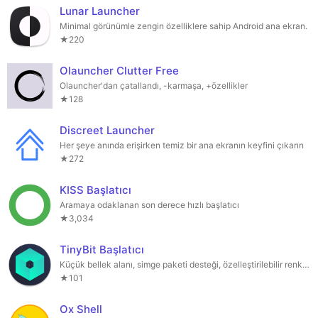
Lunar Launcher
Minimal görünümle zengin özelliklere sahip Android ana ekran.
★220
Olauncher Clutter Free
Olauncher'dan çatallandı, -karmaşa, +özellikler
★128
Discreet Launcher
Her şeye anında erişirken temiz bir ana ekranın keyfini çıkarın
★272
KISS Başlatıcı
Aramaya odaklanan son derece hızlı başlatıcı
★3,034
TinyBit Başlatıcı
Küçük bellek alanı, simge paketi desteği, özelleştirilebilir renk ve davranış
★101
Ox Shell