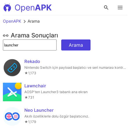
Open
APK
OpenAPK
Arama
👀 Arama Sonuçları
Arama
Rekado
Nintendo Switch için payload başlatıcı ve seri numarası kontrol aracı
★1,173
Lawnchair
AOSP'ten Launcher3 tabanlı ana ekran
★731
Neo Launcher
Akıllı özelliklerle dolu özgür başlatıcınız.
★1,179