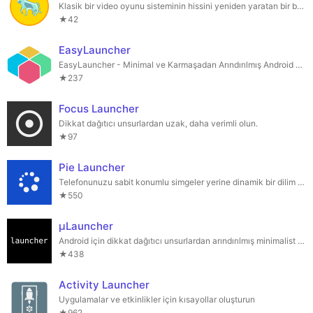
Klasik bir video oyunu sisteminin hissini yeniden yaratan bir başlatıcı.
★42
EasyLauncher
EasyLauncher - Minimal ve Karmaşadan Arındırılmış Android Başlatıcı
★237
Focus Launcher
Dikkat dağıtıcı unsurlardan uzak, daha verimli olun.
★97
Pie Launcher
Telefonunuzu sabit konumlu simgeler yerine dinamik bir dilim menüsü ile kontrol edin.
★550
µLauncher
Android için dikkat dağıtıcı unsurlardan arındırılmış minimalist bir ana ekran.
★438
Activity Launcher
Uygulamalar ve etkinlikler için kısayollar oluşturun
★962