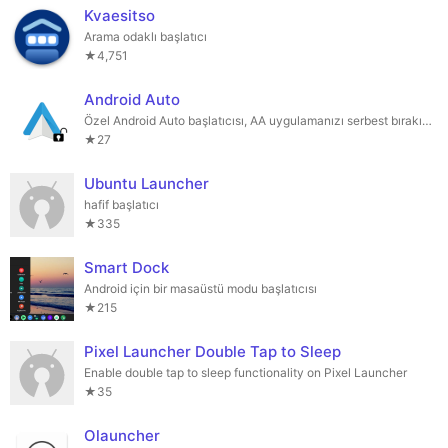
Kvaesitso
Arama odaklı başlatıcı
★4,751
Android Auto
Özel Android Auto başlatıcısı, AA uygulamanızı serbest bırakın, daha fazla özelliği açın!
★27
Ubuntu Launcher
hafif başlatıcı
★335
Smart Dock
Android için bir masaüstü modu başlatıcısı
★215
Pixel Launcher Double Tap to Sleep
Enable double tap to sleep functionality on Pixel Launcher
★35
Olauncher