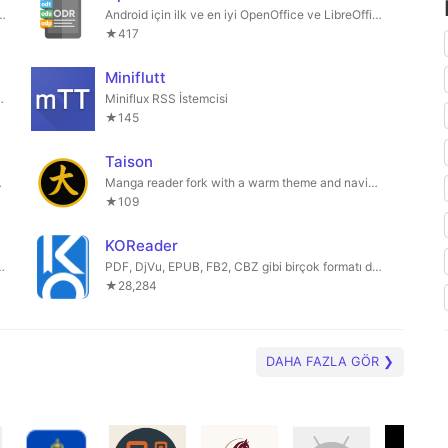
 input, 18 output formats. No Calibre needed.
Android için ilk ve en iyi OpenOffice ve LibreOffice belge görüntüleyici!
★417
Miniflutt
ir dizi genel terminal ipucu.
Miniflux RSS İstemcisi
★145
Taison
a Widget'ı.
Manga reader fork with a warm theme and navigation tweaks
★109
KOReader
) dosyaları için bir MDY Cüzdanıdır.
PDF, DjVu, EPUB, FB2, CBZ gibi birçok formatı destekleyen e-kitap okuyucu.
★28,284
DAHA FAZLA GÖR ❯