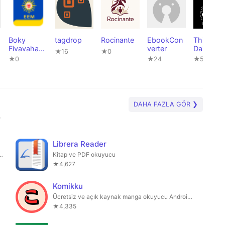
Boky
tagdrop
Rocinante
EbookCon
Thirukkur
Fivavahana
verter
Daily
★16
★0
Anglikana
Widget
★0
★24
★5
DAHA FAZLA GÖR ❯
r
Librera Reader
iz ve açık kaynaklı bir manga okuyucusudur.
Kitap ve PDF okuyucu
★4,627
Komikku
Ücretsiz ve açık kaynak manga okuyucu Android için
★4,335