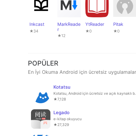
Inkcast
MarkReade
YtReader
Pitak
r
★34
★0
★0
★12
POPÜLER
En İyi Okuma Android için ücretsiz uygulamala
Kotatsu
Kotatsu, Android için ücrets
★7,128
Legado
e-kitap okuyucu
★27,329