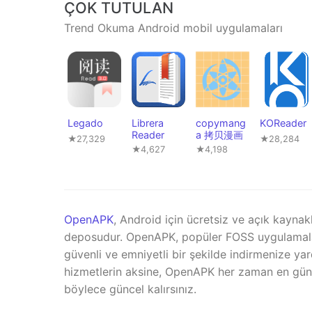
ÇOK TUTULAN
Trend Okuma Android mobil uygulamaları
Legado
Librera
copymang
KOReader
Reader
a 拷贝漫画
★27,329
★28,284
★4,627
★4,198
OpenAPK
, Android için ücretsiz ve açık kaynak
deposudur. OpenAPK, popüler FOSS uygulamala
güvenli ve emniyetli bir şekilde indirmenize yar
hizmetlerin aksine, OpenAPK her zaman en günc
böylece güncel kalırsınız.