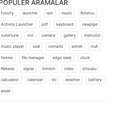
POPÜLER ARAMALAR
fossify
launcher
vpn
music
Kotatsu
Activity Launcher
pdf
keyboard
newpipe
outertune
vivi
camera
gallery
metrolist
music player
seal
osmand
ashell
mull
fennec
file manager
edge seek
clock
Rekado
signal
immich
video
shizuku
calculator
calendar
vlc
weather
battery
email