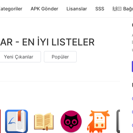
ategoriler
APK Gönder
Lisanslar
SSS
🙌🏻 Bağ
 - EN İYI LISTELER
Yeni Çıkanlar
Popüler