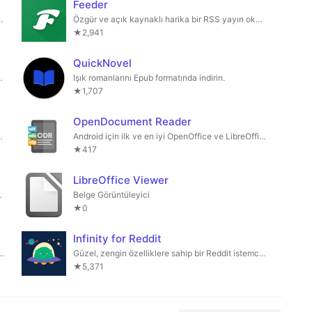
Feeder
 formatı destekleyen e-kitap okuyucu.
Özgür ve açık kaynaklı harika bir RSS yayın okuyucusu
★2,941
QuickNovel
ği sunan bir komik okuyucu.
Işık romanlarını Epub formatında indirin.
★1,707
OpenDocument Reader
ir dizi genel terminal ipucu.
Android için ilk ve en iyi OpenOffice ve LibreOffice belge görüntüleyici!
★417
LibreOffice Viewer
üçüncü taraf istemcisi.
Belge Görüntüleyici
★0
Infinity for Reddit
ile modern ve şık bir RSS okuyucu
Güzel, zengin özelliklere sahip bir Reddit istemcisi
★5,371