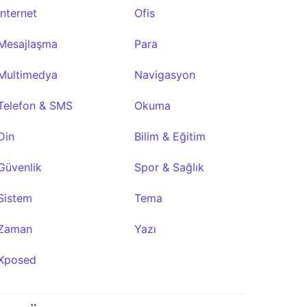
İnternet
Ofis
ce
Read You
Myne
Ciyue
maid
Nunti
★6,172
★1,465
★552
★2,350
★50
Mesajlaşma
Para
Multimedya
Navigasyon
Telefon & SMS
Okuma
Din
Bilim & Eğitim
Güvenlik
Spor & Sağlık
Sistem
Tema
Zaman
Yazı
Xposed