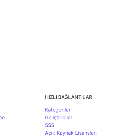
Myne
Capy
Orion
WikiReader
AndBib
d
Reader
Viewer
★1,465
★562
★768
★1,281
★258
HIZLI BAĞLANTILAR
Kategoriler
po
Geliştiriciler
SSS
Açık Kaynak Lisansları