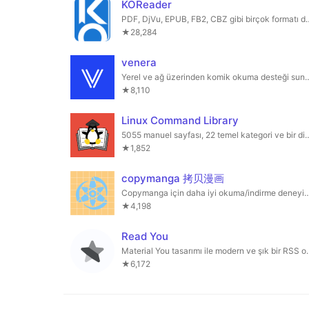
KOReader
PDF, DjVu, EPUB, FB2, CBZ gibi birçok
★28,284
venera
Yerel ve ağ üzerinden komik okuma deste
★8,110
Linux Command Library
5055 manuel sayfası, 22 temel kategori ve b
★1,852
copymanga 拷贝漫画
Copymanga için daha iyi okuma/indirme deneyimi sunan 
★4,198
Read You
Material You tasarımı 
★6,172