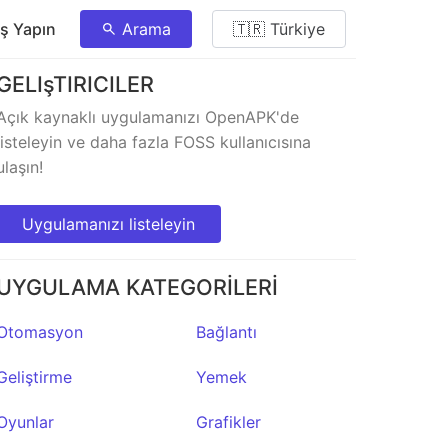
ış Yapın
Arama
🇹🇷 Türkiye
GELIşTIRICILER
Açık kaynaklı uygulamanızı OpenAPK'de
listeleyin ve daha fazla FOSS kullanıcısına
ulaşın!
Uygulamanızı listeleyin
UYGULAMA KATEGORİLERİ
Otomasyon
Bağlantı
Geliştirme
Yemek
Oyunlar
Grafikler