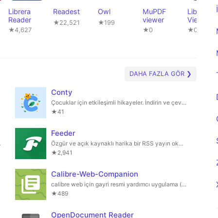
Librera
Readest
Owl
MuPDF
LibreOffi
Reader
viewer
Viewer
★22,521
★199
★4,627
★0
★0
DAHA FAZLA GÖR ❯
Conty
ghting
Çocuklar için etkileşimli hikayeler. İndirin ve çevrimdışı oynayın!
★41
Feeder
dığı bir çatal
Özgür ve açık kaynaklı harika bir RSS yayın okuyucusu
★2,941
Calibre-Web-Companion
calibre web için gayri resmi yardımcı uygulama (otomatik)
★489
OpenDocument Reader