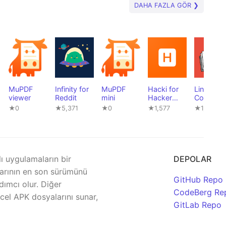
DAHA FAZLA GÖR ❯
MuPDF
Infinity for
MuPDF
Hacki for
Linux
viewer
Reddit
mini
Hacker
Comman
News
Library
★0
★5,371
★0
★1,577
★1,852
lı uygulamaların bir
DEPOLAR
rının en son sürümünü
GitHub Repo
dımcı olur. Diğer
CodeBerg Re
el APK dosyalarını sunar,
GitLab Repo