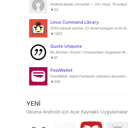
Android ebook converter — 20+
★24
Linux Command Library
5055 manuel sayfası, 22 temel kategori ve b
★1,852
Quote Unquote
Bir Alıntılar / Sözler / Onaylamalar Uygulam
★97
FossWallet
FossWallet, Apple Passbook (.pkpass
★390
YENI
Okuma Android için Açık Kaynaklı Uygulamalar