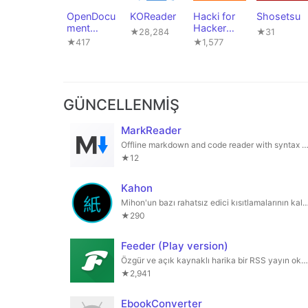
OpenDocu
KOReader
Hacki for
Shosetsu
ment
Hacker
★28,284
★31
Reader
News
★417
★1,577
GÜNCELLENMIŞ
MarkReader
Offline markdown and code reader with syntax highli
★12
Kahon
Mihon'un bazı rahatsız edici kısıtlamalarının kaldırıl
★290
Feeder (Play version)
Özgür ve açık kaynaklı harika bir RSS yayın okuyucusu
★2,941
EbookConverter