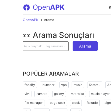
Open
APK
K
OpenAPK
Arama
👀 Arama Sonuçları
Arama
POPÜLER ARAMALAR
fossify
launcher
vpn
music
Kotatsu
Ac
vivi
camera
gallery
metrolist
music player
file manager
edge seek
clock
Rekado
sign