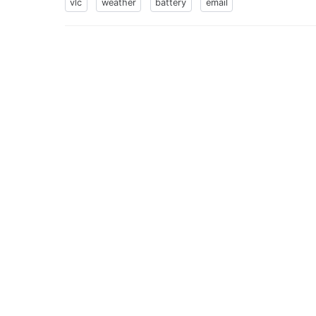
vlc
weather
battery
email