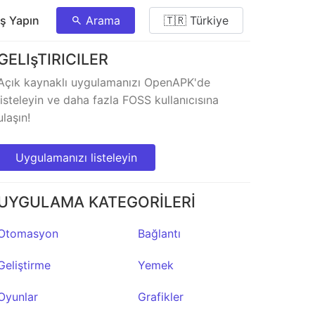
ış Yapın
Arama
🇹🇷 Türkiye
GELIşTIRICILER
Açık kaynaklı uygulamanızı OpenAPK'de
listeleyin ve daha fazla FOSS kullanıcısına
ulaşın!
Uygulamanızı listeleyin
UYGULAMA KATEGORİLERİ
Otomasyon
Bağlantı
Geliştirme
Yemek
Oyunlar
Grafikler