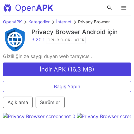
Open
APK
OpenAPK
Kategoriler
İnternet
Privacy Browser
Privacy Browser
Android için
3.20.1
GPL-3.0-OR-LATER
Gizliliğinize saygı duyan web tarayıcısı.
İndir APK (16.3 MB)
Bağış Yapın
Açıklama
Sürümler