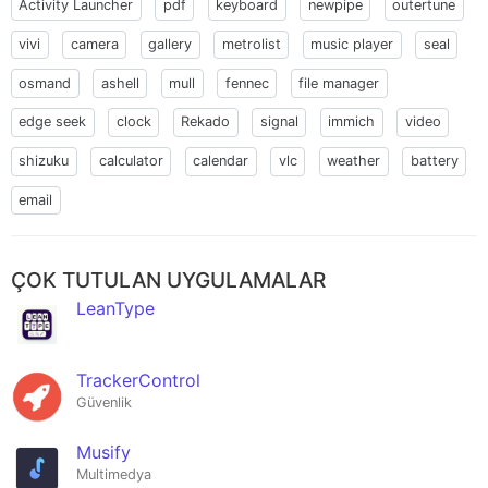
Activity Launcher
pdf
keyboard
newpipe
outertune
vivi
camera
gallery
metrolist
music player
seal
osmand
ashell
mull
fennec
file manager
edge seek
clock
Rekado
signal
immich
video
shizuku
calculator
calendar
vlc
weather
battery
email
ÇOK TUTULAN UYGULAMALAR
LeanType
TrackerControl
Güvenlik
Musify
Multimedya