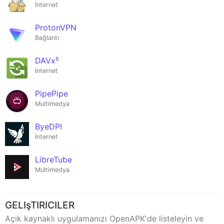
İnternet
ProtonVPN
Bağlantı
DAVx⁵
İnternet
PipePipe
Multimedya
ByeDPI
İnternet
LibreTube
Multimedya
GELIşTIRICILER
Açık kaynaklı uygulamanızı OpenAPK'de listeleyin ve