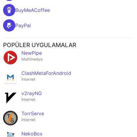
BuyMeACoffee
PayPal
POPÜLER UYGULAMALAR
NewPipe
Multimedya
ClashMetaForAndroid
İnternet
v2rayNG
İnternet
TorrServe
İnternet
NekoBox