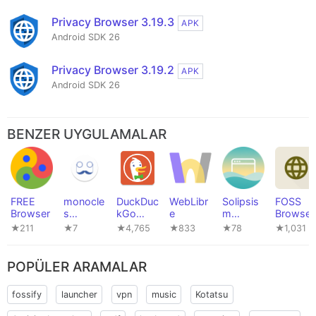
Privacy Browser 3.19.3
APK
Android SDK 26
Privacy Browser 3.19.2
APK
Android SDK 26
BENZER UYGULAMALAR
FREE
monocle
DuckDuc
WebLibr
Solipsis
FOSS
Browser
s
kGo
e
m
Browser
browser
Privacy
Browser
★211
★7
★4,765
★833
★78
★1,031
Browser
POPÜLER ARAMALAR
fossify
launcher
vpn
music
Kotatsu