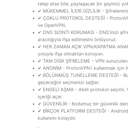
talep etse bile, paylaşacak bir şeyimiz yo
✔ MÜKEMMEL İLERİ GİZLİLİK - Şifrelenmiş
✔ ÇOKLU PROTOKOL DESTEĞİ - ProtonVPN, 
ve OpenVPN.
✔ DNS SIZINTI KORUMASI - DNS'inizi şifrel
aracılığıyla ifşa edilmesini önlüyoruz.
✔ HER ZAMAN AÇIK VPN/KAPATMA ANAHTARI
yoluyla ifşa olmaktan koruyun.
✔ TAM DİSK ŞİFRELEME - VPN sunucularımız
✔ ANONİM - ProtonVPN'i kullanmak için he
✔ BÖLÜNMÜŞ TUNELLEME DESTEĞİ - Bu geli
geçeceğini seçmenizi sağlar.
✔ ENGELİ AŞMA - Akıllı protokol seçimi, 
içeriği açar.
✔ GÜVENİLİR - Kodumuz bir güvenlik dene
✔ BİRÇOK PLATFORM DESTEĞİ - Android, 
kullanımı kolaydır.