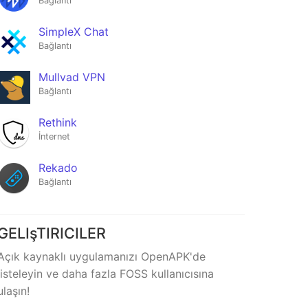
Bağlantı
SimpleX Chat
Bağlantı
Mullvad VPN
Bağlantı
Rethink
İnternet
Rekado
Bağlantı
GELIşTIRICILER
Açık kaynaklı uygulamanızı OpenAPK'de
listeleyin ve daha fazla FOSS kullanıcısına
ulaşın!