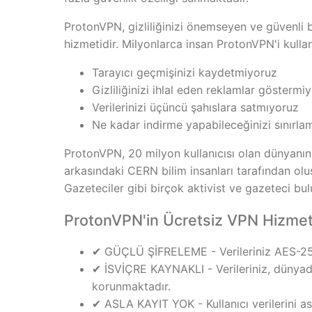
ProtonVPN, gizliliğinizi önemseyen ve güvenli 
hizmetidir. Milyonlarca insan ProtonVPN'i kulla
Tarayıcı geçmişinizi kaydetmiyoruz
Gizliliğinizi ihlal eden reklamlar göstermi
Verilerinizi üçüncü şahıslara satmıyoruz
Ne kadar indirme yapabileceğinizi sınırla
ProtonVPN, 20 milyon kullanıcısı olan dünyanın 
arkasındaki CERN bilim insanları tarafından olu
Gazeteciler gibi birçok aktivist ve gazeteci bu
ProtonVPN'in Ücretsiz VPN Hizmeti 
✔ GÜÇLÜ ŞİFRELEME - Verileriniz AES-25
✔ İSVİÇRE KAYNAKLI - Verileriniz, dünyadak
korunmaktadır.
✔ ASLA KAYIT YOK - Kullanıcı verilerini as