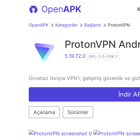
Open
APK
K
OpenAPK
Kategoriler
Bağlantı
ProtonVPN
ProtonVPN
Andr
5.19.72.0
GPL-3.0-ONLY
Ücretsiz İsviçre VPN'i, gelişmiş güvenlik ve gizlil
İndir A
Açıklama
Sürümler