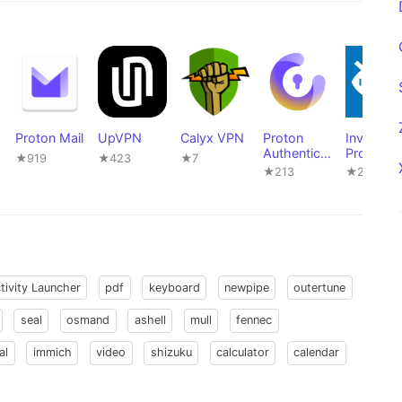
Proton Mail
UpVPN
Calyx VPN
Proton
InviZible
Authenticat
Pro
★919
★423
★7
or
★213
★2,683
tivity Launcher
pdf
keyboard
newpipe
outertune
seal
osmand
ashell
mull
fennec
al
immich
video
shizuku
calculator
calendar