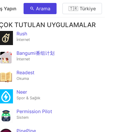
ış Yapın
Arama
🇹🇷 Türkiye
ÇOK TUTULAN UYGULAMALAR
Rush
İnternet
Bangumi番组计划
İnternet
Readest
Okuma
Neer
Spor & Sağlık
Permission Pilot
Sistem
PipePipe