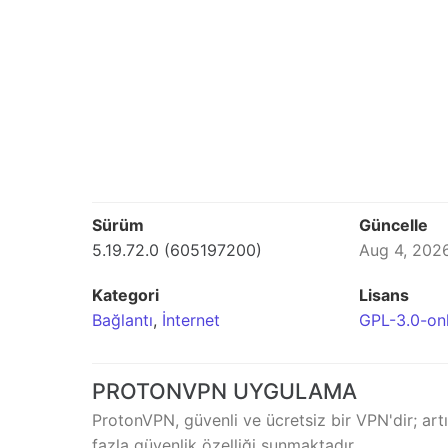
Sürüm
Güncelle
5.19.72.0 (605197200)
Aug 4, 202
Kategori
Lisans
Bağlantı
,
İnternet
GPL-3.0-on
PROTONVPN UYGULAMA
ProtonVPN, güvenli ve ücretsiz bir VPN'dir; artık
fazla güvenlik özelliği sunmaktadır.