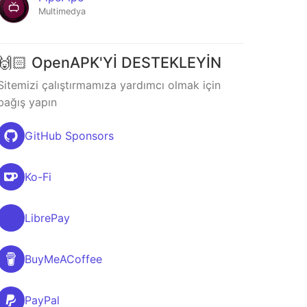
Multimedya
🙌🏻 OpenAPK'Yİ DESTEKLEYİN
Sitemizi çalıştırmamıza yardımcı olmak için
bağış yapın
GitHub Sponsors
Ko-Fi
LibrePay
BuyMeACoffee
PayPal