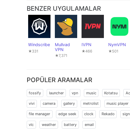
BENZER UYGULAMALAR
Windscribe
Mullvad
IVPN
NymVPN
VPN
★331
★466
★501
★7,371
POPÜLER ARAMALAR
fossify
launcher
vpn
music
Kotatsu
Ac
vivi
camera
gallery
metrolist
music player
file manager
edge seek
clock
Rekado
sign
vlc
weather
battery
email