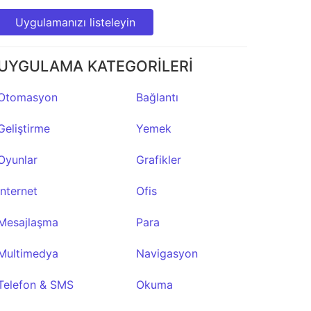
Uygulamanızı listeleyin
UYGULAMA KATEGORİLERİ
Otomasyon
Bağlantı
Geliştirme
Yemek
Oyunlar
Grafikler
İnternet
Ofis
Mesajlaşma
Para
Multimedya
Navigasyon
Telefon & SMS
Okuma