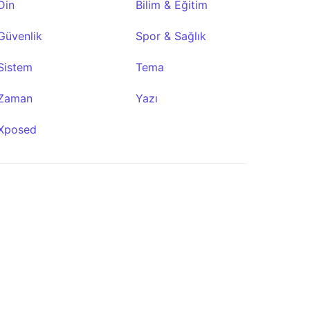
Din
Bilim & Eğitim
Güvenlik
Spor & Sağlık
Sistem
Tema
Zaman
Yazı
Tor VPN
Beta
Xposed
★0