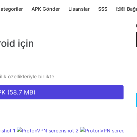
ategoriler
APK Gönder
Lisanslar
SSS
🙌🏻 Bağ
oid için
ik özellikleriyle birlikte.
PK (58.7 MB)