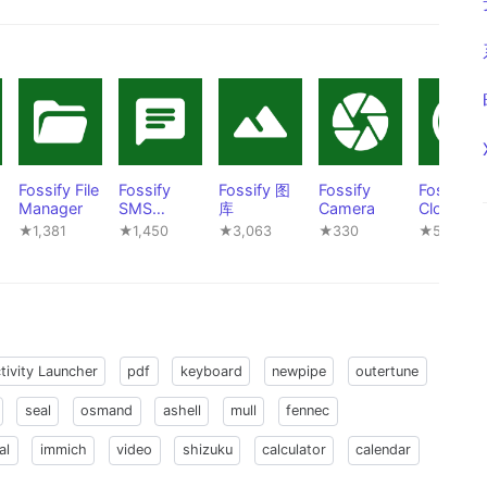
Fossify File
Fossify
Fossify 图
Fossify
Fossify
Manager
SMS
库
Camera
Clock
Messenger
★1,381
★1,450
★3,063
★330
★562
tivity Launcher
pdf
keyboard
newpipe
outertune
seal
osmand
ashell
mull
fennec
al
immich
video
shizuku
calculator
calendar