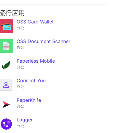
流行应用
OSS Card Wallet
办公
OSS Document Scanner
办公
Paperless Mobile
办公
Connect You
办公
PaperKnife
办公
Logger
办公