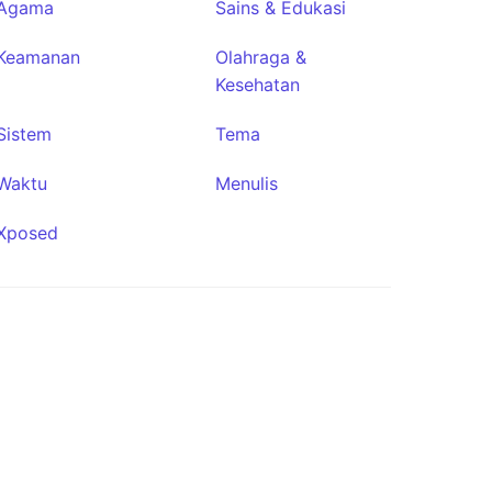
Agama
Sains & Edukasi
Keamanan
Olahraga &
Kesehatan
Sistem
Tema
Waktu
Menulis
Xposed
Fossify
Voice
Recorder
★763