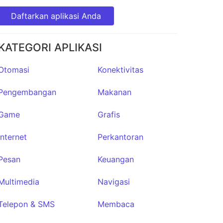
Daftarkan aplikasi Anda
KATEGORI APLIKASI
Otomasi
Konektivitas
Pengembangan
Makanan
Game
Grafis
Internet
Perkantoran
Pesan
Keuangan
Multimedia
Navigasi
Telepon & SMS
Membaca