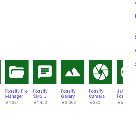
Fossify File
Fossify
Fossify
Fossify
Jam
Manager
SMS
Gallery
Camera
Fossify
Messenger
★1,381
★1,450
★3,063
★330
★562