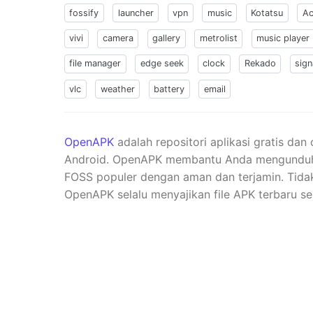
fossify
launcher
vpn
music
Kotatsu
Ac
vivi
camera
gallery
metrolist
music player
file manager
edge seek
clock
Rekado
sign
vlc
weather
battery
email
OpenAPK
adalah repositori aplikasi gratis dan
Android. OpenAPK membantu Anda mengunduh ve
FOSS populer dengan aman dan terjamin. Tidak 
OpenAPK selalu menyajikan file APK terbaru se