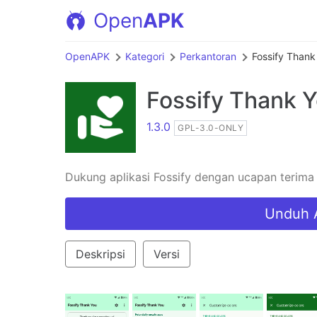
Open
APK
OpenAPK
Kategori
Perkantoran
Fossify Thank
Fossify Thank 
1.3.0
GPL-3.0-ONLY
Dukung aplikasi Fossify dengan ucapan terima
Unduh 
Deskripsi
Versi