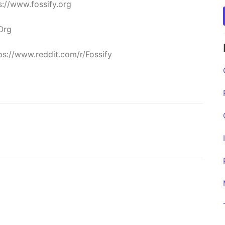
ps://www.fossify.org
Org
ps://www.reddit.com/r/Fossify