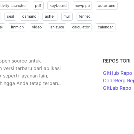
tivity Launcher
pdf
keyboard
newpipe
outertune
seal
osmand
ashell
mull
fennec
al
immich
video
shizuku
calculator
calendar
 open source untuk
REPOSITORI
rsi terbaru dari aplikasi
GitHub Repo
seperti layanan lain,
CodeBerg Re
hingga Anda tetap terbaru.
GitLab Repo