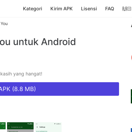
Kategori
Kirim APK
Lisensi
FAQ
🙌🏻
 You
You
untuk Android
 kasih yang hangat!
APK (8.8 MB)