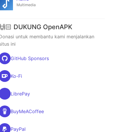
Multimedia
🙌🏻 DUKUNG OpenAPK
Donasi untuk membantu kami menjalankan
situs ini
GitHub Sponsors
Ko-Fi
LibrePay
BuyMeACoffee
PayPal