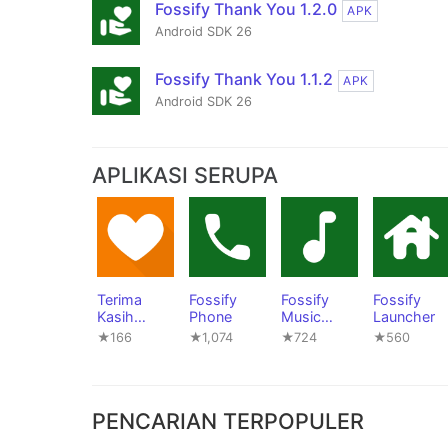
Fossify Thank You 1.2.0
APK
Android SDK 26
Fossify Thank You 1.1.2
APK
Android SDK 26
APLIKASI SERUPA
Terima
Fossify
Fossify
Fossify
Kasih
Phone
Music
Launcher
Simpel
Player
★166
★1,074
★724
★560
PENCARIAN TERPOPULER