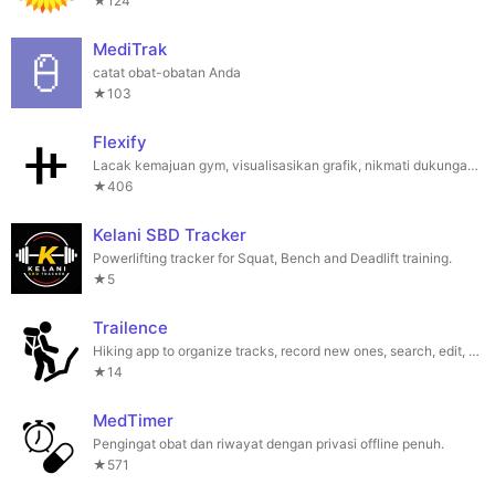
★124
MediTrak
catat obat-obatan Anda
★103
Flexify
Lacak kemajuan gym, visualisasikan grafik, nikmati dukungan offline & pengatur waktu.
★406
Kelani SBD Tracker
Powerlifting tracker for Squat, Bench and Deadlift training.
★5
Trailence
Hiking app to organize tracks, record new ones, search, edit, and much more...
★14
MedTimer
Pengingat obat dan riwayat dengan privasi offline penuh.
★571