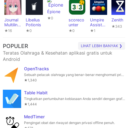
Épione
★0
Journal
Libellus
scoreco
Umpire
Zenith
Multiling
Potionis
unter
Assistan
★343
ual
t
★16
★0
★0
★1
POPULER
LIHAT LEBIH BANYAK ❯
Teratas Olahraga & Kesehatan aplikasi gratis untuk
Android
OpenTracks
Sebuah pelacak olahraga yang benar-benar menghormati privasi Anda.
★1,340
Table Habit
Tingkatkan pertumbuhan kebiasaan Anda sendiri dengan grafik.
★1,444
MedTimer
Pengingat obat dan riwayat dengan privasi offline penuh.