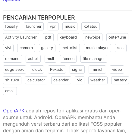
PENCARIAN TERPOPULER
fossify
launcher
vpn
music
Kotatsu
Activity Launcher
pdf
keyboard
newpipe
outertune
vivi
camera
gallery
metrolist
music player
seal
osmand
ashell
mull
fennec
file manager
edge seek
clock
Rekado
signal
immich
video
shizuku
calculator
calendar
vlc
weather
battery
email
OpenAPK
adalah repositori aplikasi gratis dan open
source untuk Android. OpenAPK membantu Anda
mengunduh versi terbaru dari aplikasi FOSS populer
dengan aman dan terjamin. Tidak seperti layanan lain,