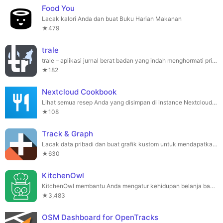
Food You
Lacak kalori Anda dan buat Buku Harian Makanan
★479
trale
trale – aplikasi jurnal berat badan yang indah menghormati privasi Anda 🐺
★182
Nextcloud Cookbook
Lihat semua resep Anda yang disimpan di instance Nextcloud Anda.
★108
Track & Graph
Lacak data pribadi dan buat grafik kustom untuk mendapatkan wawasan pribadi!
★630
KitchenOwl
KitchenOwl membantu Anda mengatur kehidupan belanja bahan makanan Anda.
★3,483
OSM Dashboard for OpenTracks