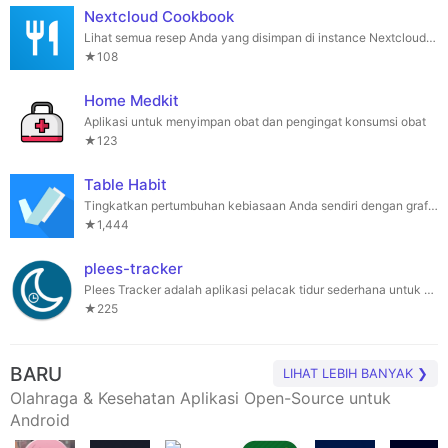
Nextcloud Cookbook
Lihat semua resep Anda yang disimpan di instance Nextcloud Anda.
★108
Home Medkit
Aplikasi untuk menyimpan obat dan pengingat konsumsi obat
★123
Table Habit
Tingkatkan pertumbuhan kebiasaan Anda sendiri dengan grafik.
★1,444
plees-tracker
Plees Tracker adalah aplikasi pelacak tidur sederhana untuk ponsel Android Anda.
★225
BARU
LIHAT LEBIH BANYAK ❯
Olahraga & Kesehatan Aplikasi Open-Source untuk
Android