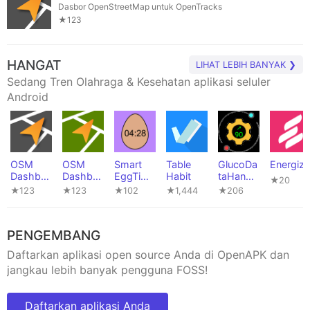
Dasbor OpenStreetMap untuk OpenTracks
★123
HANGAT
LIHAT LEBIH BANYAK ❯
Sedang Tren Olahraga & Kesehatan aplikasi seluler
Android
OSM
OSM
Smart
Table
GlucoDa
Energize
Dashbo
Dashbo
EggTime
Habit
taHandle
★20
ard for
ard
r
r
★123
★123
★102
★1,444
★206
OpenTra
Offline
cks
for
OpenTra
PENGEMBANG
cks
Daftarkan aplikasi open source Anda di OpenAPK dan
jangkau lebih banyak pengguna FOSS!
Daftarkan aplikasi Anda