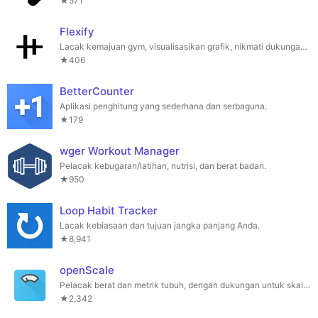
★571
Flexify
Lacak kemajuan gym, visualisasikan grafik, nikmati dukungan offline & pengatur waktu.
★406
BetterCounter
Aplikasi penghitung yang sederhana dan serbaguna.
★179
wger Workout Manager
Pelacak kebugaran/latihan, nutrisi, dan berat badan.
★950
Loop Habit Tracker
Lacak kebiasaan dan tujuan jangka panjang Anda.
★8,941
openScale
Pelacak berat dan metrik tubuh, dengan dukungan untuk skala Bluetooth
★2,342