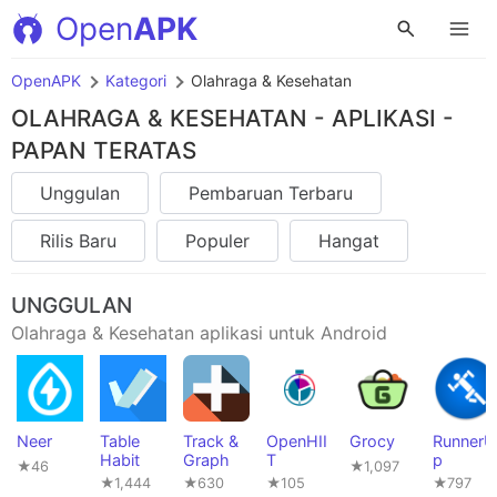
Open
APK
OpenAPK
Kategori
Olahraga & Kesehatan
OLAHRAGA & KESEHATAN - APLIKASI -
PAPAN TERATAS
Unggulan
Pembaruan Terbaru
Rilis Baru
Populer
Hangat
UNGGULAN
Olahraga & Kesehatan aplikasi untuk Android
Neer
Table
Track &
OpenHII
Grocy
RunnerU
Habit
Graph
T
p
★46
★1,097
★1,444
★630
★105
★797