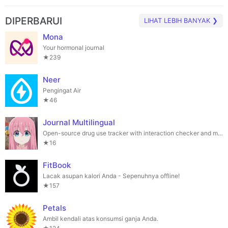
DIPERBARUI
LIHAT LEBIH BANYAK ❯
Mona
Your hormonal journal
★239
Neer
Pengingat Air
★46
Journal Multilingual
Open-source drug use tracker with interaction checker and multilingual support.
★16
FitBook
Lacak asupan kalori Anda - Sepenuhnya offline!
★157
Petals
Ambil kendali atas konsumsi ganja Anda.