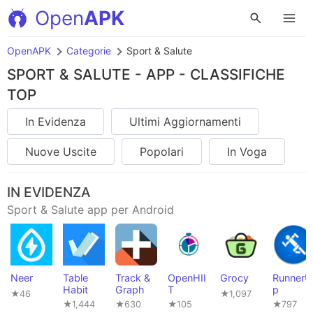
Open
APK
OpenAPK
Categorie
Sport & Salute
SPORT & SALUTE - APP - CLASSIFICHE
TOP
In Evidenza
Ultimi Aggiornamenti
Nuove Uscite
Popolari
In Voga
IN EVIDENZA
Sport & Salute app per Android
Neer
Table
Track &
OpenHII
Grocy
RunnerU
Habit
Graph
T
p
★46
★1,097
★1,444
★630
★105
★797