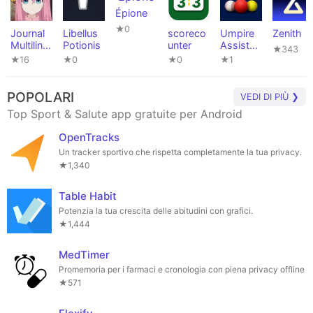
Épione
★0
Journal
Libellus
scoreco
Umpire
Zenith
Multiling
Potionis
unter
Assistan
★343
ual
t
★16
★0
★0
★1
POPOLARI
VEDI DI PIÙ ❯
Top Sport & Salute app gratuite per Android
OpenTracks
Un tracker sportivo che rispetta completamente la tua privacy.
★1,340
Table Habit
Potenzia la tua crescita delle abitudini con grafici.
★1,444
MedTimer
Promemoria per i farmaci e cronologia con piena privacy offline
★571