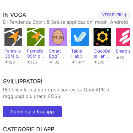
IN VOGA
VEDI DI PIÙ ❯
Di Tendenza Sport & Salute applicazioni mobili Android
Pannello
Pannello
Smart
Table
GlucoDa
Energize
OSM per
OSM per
EggTime
Habit
taHandle
★20
OpenTra
OpenTra
r (Timer
r
★123
★123
★102
★1,444
★206
cks
cks
per
uova)
SVILUPPATORI
Pubblica la tua app open source su OpenAPK e
raggiungi più utenti FOSS!
Pubblica la tua app
CATEGORIE DI APP