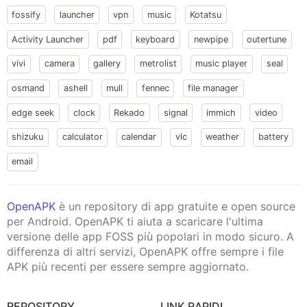
fossify
launcher
vpn
music
Kotatsu
Activity Launcher
pdf
keyboard
newpipe
outertune
vivi
camera
gallery
metrolist
music player
seal
osmand
ashell
mull
fennec
file manager
edge seek
clock
Rekado
signal
immich
video
shizuku
calculator
calendar
vlc
weather
battery
email
OpenAPK
è un repository di app gratuite e open source
per Android. OpenAPK ti aiuta a scaricare l'ultima
versione delle app FOSS più popolari in modo sicuro. A
differenza di altri servizi, OpenAPK offre sempre i file
APK più recenti per essere sempre aggiornato.
REPOSITORY
LINK RAPIDI