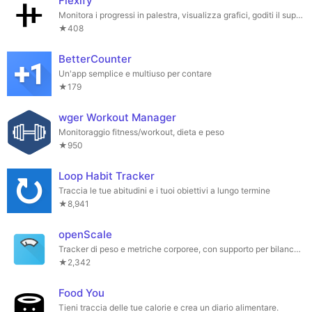
Flexify
Monitora i progressi in palestra, visualizza grafici, goditi il supporto offline e i timer.
★408
BetterCounter
Un'app semplice e multiuso per contare
★179
wger Workout Manager
Monitoraggio fitness/workout, dieta e peso
★950
Loop Habit Tracker
Traccia le tue abitudini e i tuoi obiettivi a lungo termine
★8,941
openScale
Tracker di peso e metriche corporee, con supporto per bilance Bluetooth.
★2,342
Food You
Tieni traccia delle tue calorie e crea un diario alimentare.