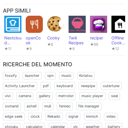
APP SIMILI
Nextclou
openCo
Cooky
Twili
reciper
Offline
d
ok
Recipes
Cook
★8
★66
Cookbo
Book
★11
★9
★9
★12
ok
RICERCHE DEL MOMENTO
fossify
launcher
vpn
music
Kotatsu
Activity Launcher
pdf
keyboard
newpipe
outertune
vivi
camera
gallery
metrolist
music player
seal
osmand
ashell
mull
fennec
file manager
edge seek
clock
Rekado
signal
immich
video
shizuku
calculator
calendar
vlc
weather
battery