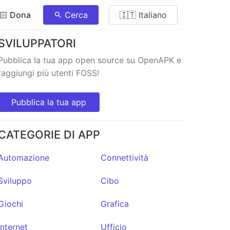
🏻 Dona
Cerca
🇮🇹 Italiano
SVILUPPATORI
Pubblica la tua app open source su OpenAPK e
raggiungi più utenti FOSS!
Pubblica la tua app
CATEGORIE DI APP
Automazione
Connettività
Sviluppo
Cibo
Giochi
Grafica
Internet
Ufficio