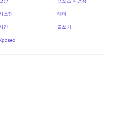
보안
스포츠 & 건강
시스템
테마
시간
글쓰기
Xposed
Fossify
Voice
Recorder
★763