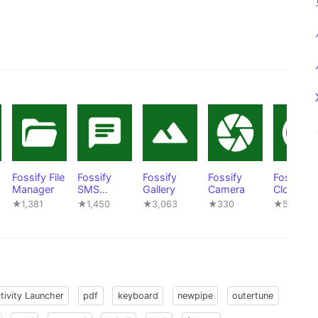
Fossify File
Fossify
Fossify
Fossify
Fossify
Manager
SMS
Gallery
Camera
Clock
Messenger
★1,381
★1,450
★3,063
★330
★562
tivity Launcher
pdf
keyboard
newpipe
outertune