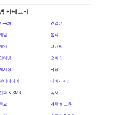
앱 카테고리
자동화
연결성
개발
음식
게임
그래픽
인터넷
오피스
메시징
금융
멀티미디어
내비게이션
전화 & SMS
독서
종교
과학 & 교육