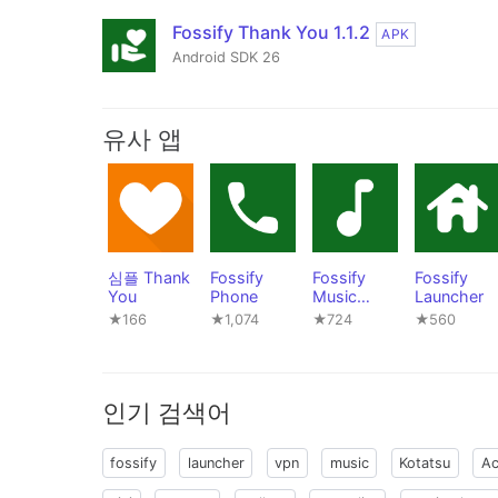
Fossify Thank You 1.1.2
APK
Android SDK 26
유사 앱
심플 Thank
Fossify
Fossify
Fossify
You
Phone
Music
Launcher
Player
★166
★1,074
★724
★560
인기 검색어
fossify
launcher
vpn
music
Kotatsu
Ac