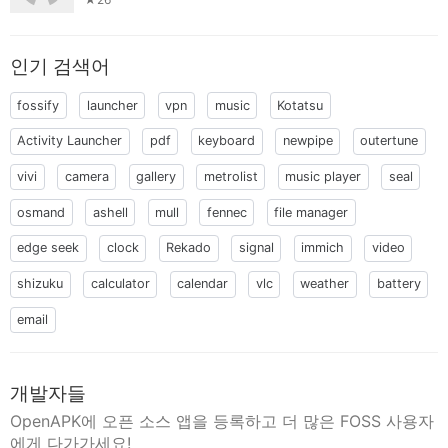
인기 검색어
fossify
launcher
vpn
music
Kotatsu
Activity Launcher
pdf
keyboard
newpipe
outertune
vivi
camera
gallery
metrolist
music player
seal
osmand
ashell
mull
fennec
file manager
edge seek
clock
Rekado
signal
immich
video
shizuku
calculator
calendar
vlc
weather
battery
email
개발자들
OpenAPK에 오픈 소스 앱을 등록하고 더 많은 FOSS 사용자
에게 다가가세요!