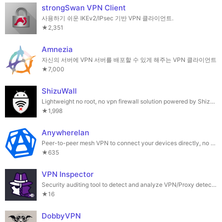
strongSwan VPN Client
사용하기 쉬운 IKEv2/IPsec 기반 VPN 클라이언트.
★2,351
Amnezia
자신의 서버에 VPN 서버를 배포할 수 있게 해주는 VPN 클라이언트
★7,000
ShizuWall
Lightweight no root, no vpn firewall solution powered by Shizuku
★1,998
Anywherelan
Peer-to-peer mesh VPN to connect your devices directly, no central servers
★635
VPN Inspector
Security auditing tool to detect and analyze VPN/Proxy detection methods
★16
DobbyVPN