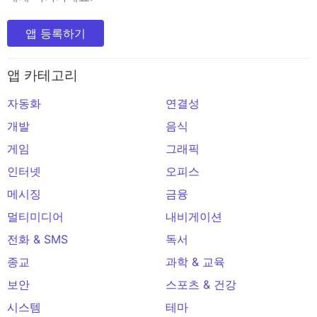
앱 등록하기
앱 카테고리
자동화
연결성
개발
음식
게임
그래픽
인터넷
오피스
메시징
금융
멀티미디어
내비게이션
전화 & SMS
독서
종교
과학 & 교육
보안
스포츠 & 건강
시스템
테마