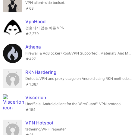
VPN client-side toolset.
★63
VpnHood
검출되지 않는 빠른 VPN
★2,279
Athena
Firewall & AdBlocker (Root/VPN Supported). Material3 And Minimalistic Design
★427
RKNHardering
Detects VPN and proxy usage on Android using RKN methodology
★1,387
Viscerion
Unofficial Android client for the WireGuard™️ VPN protocol
★154
VPN Hotspot
tethering/Wi-Fi repeater
★26