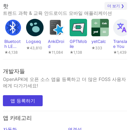
핫
더 보기 ❯
트렌드 과학 & 교육 안드로이드 모바일 애플리케이션
Bluetoot
Logseq
AnkiDroi
GPTMob
yetCalc
Translat
h LE
d
ile
e You
★43,810
★333
Spam
★4,138
★11,084
★1,138
★1,439
개발자들
OpenAPK에 오픈 소스 앱을 등록하고 더 많은 FOSS 사용자
에게 다가가세요!
앱 등록하기
앱 카테고리
자동화
연결성