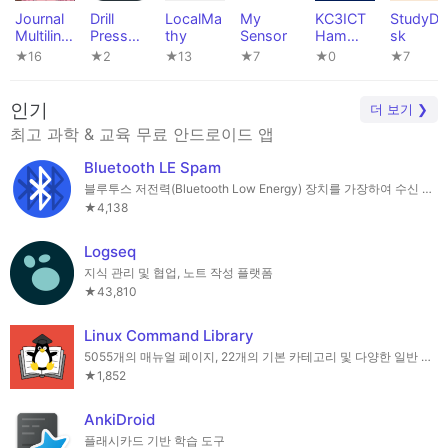
Journal
Drill
LocalMa
My
KC3ICT
StudyDe
Multiling
Press
thy
Sensor
Ham
sk
ual
Assistan
Study
★16
★2
★13
★7
★0
★7
t
인기
더 보기 ❯
최고 과학 & 교육 무료 안드로이드 앱
Bluetooth LE Spam
블루투스 저전력(Bluetooth Low Energy) 장치를 가장하여 수신 장치에서 팝업을 발생시킵니다.
★4,138
Logseq
지식 관리 및 협업, 노트 작성 플랫폼
★43,810
Linux Command Library
5055개의 매뉴얼 페이지, 22개의 기본 카테고리 및 다양한 일반 터미널 팁.
★1,852
AnkiDroid
플래시카드 기반 학습 도구