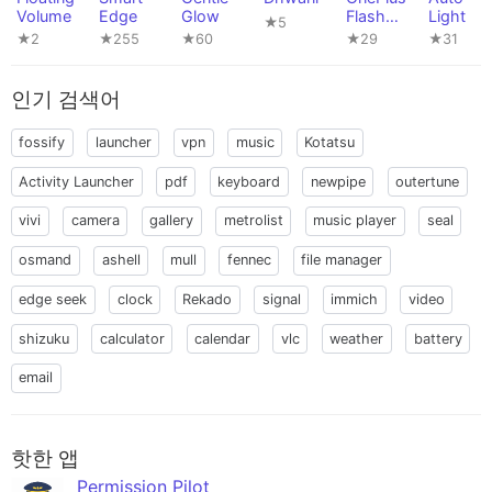
Volume
Edge
Glow
Flash
Light
★5
Control
★2
★255
★60
★29
★31
인기 검색어
fossify
launcher
vpn
music
Kotatsu
Activity Launcher
pdf
keyboard
newpipe
outertune
vivi
camera
gallery
metrolist
music player
seal
osmand
ashell
mull
fennec
file manager
edge seek
clock
Rekado
signal
immich
video
shizuku
calculator
calendar
vlc
weather
battery
email
핫한 앱
Permission Pilot