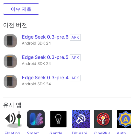
이슈 제출
이전 버전
Edge Seek 0.3-pre.6
APK
Android SDK 24
Edge Seek 0.3-pre.5
APK
Android SDK 24
Edge Seek 0.3-pre.4
APK
Android SDK 24
유사 앱
Floating
Smart
Gentle
Dhwani
OnePlus
Auto