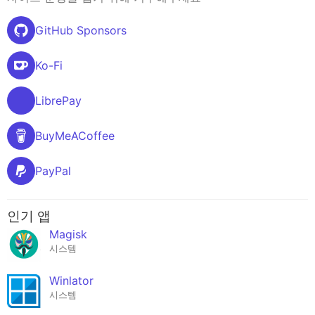
GitHub Sponsors
Ko-Fi
LibrePay
BuyMeACoffee
PayPal
인기 앱
Magisk
시스템
Winlator
시스템