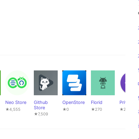
Neo Store
Github
OpenStore
Florid
Privaciu
Store
★4,555
★0
★270
★267
★7,509