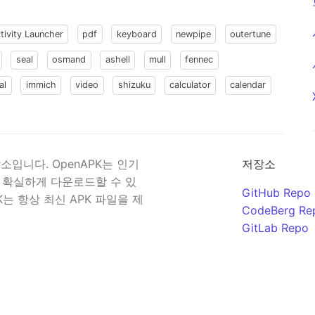
tivity Launcher
pdf
keyboard
newpipe
outertune
seal
osmand
ashell
mull
fennec
al
immich
video
shizuku
calculator
calendar
입니다. OpenAPK는 인기
저장소
 확실하게 다운로드할 수 있
GitHub Repo
K는 항상 최신 APK 파일을 제
CodeBerg Re
GitLab Repo