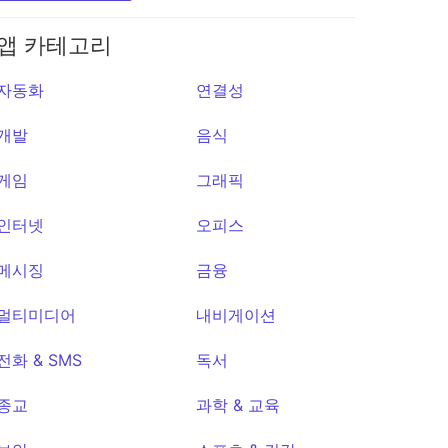
앱 카테고리
자동화
연결성
개발
음식
게임
그래픽
인터넷
오피스
메시징
금융
멀티미디어
내비게이션
m
APKUpdat
er
전화 & SMS
독서
★3,809
종교
과학 & 교육