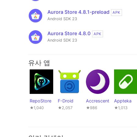
Aurora Store 4.8.1-preload
APK
Android SDK 23
Aurora Store 4.8.0
APK
Android SDK 23
유사 앱
RepoStore
F-Droid
Accrescent
Appteka
★1,040
★2,057
★986
★1,013