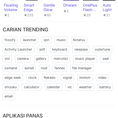
Floating
Smart
Gentle
Dhwani
OnePlus
Auto
Volume
Edge
Glow
Flash
Light
★5
Control
★2
★255
★60
★29
★31
CARIAN TRENDING
fossify
launcher
vpn
music
Kotatsu
Activity Launcher
pdf
keyboard
newpipe
outertune
vivi
camera
gallery
metrolist
music player
seal
osmand
ashell
mull
fennec
file manager
edge seek
clock
Rekado
signal
immich
video
shizuku
calculator
calendar
vlc
weather
battery
email
APLIKASI PANAS