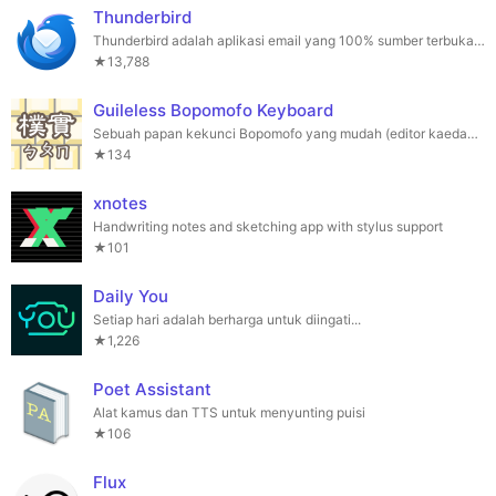
Thunderbird
Thunderbird adalah aplikasi email yang 100% sumber terbuka dan memberi tumpuan kepada privasi.
★13,788
Guileless Bopomofo Keyboard
Sebuah papan kekunci Bopomofo yang mudah (editor kaedah input) untuk menaip Hanyu.
★134
xnotes
Handwriting notes and sketching app with stylus support
★101
Daily You
Setiap hari adalah berharga untuk diingati...
★1,226
Poet Assistant
Alat kamus dan TTS untuk menyunting puisi
★106
Flux