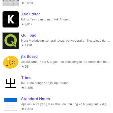
★3,023
Xed Editor
Editor Teks Lanjutan untuk Android
★2,017
Quillpad
Nota Markdown, senarai tugas, penyegerakan Nextcloud dan banyak lagi. Sebuah cabang aplikasi Quillnote.
★1,256
jtx Board
Jejaki jurnal, nota & tugas - selaras dengan iCalendar dan boleh diselaraskan dengan yo.
★651
Trime
IME Cina dengan Enjin Input Rime
★4,456
Standard Notes
Aplikasi nota yang disulitkan dari hujung ke hujung untuk digitalis dan profesional.
★4,323