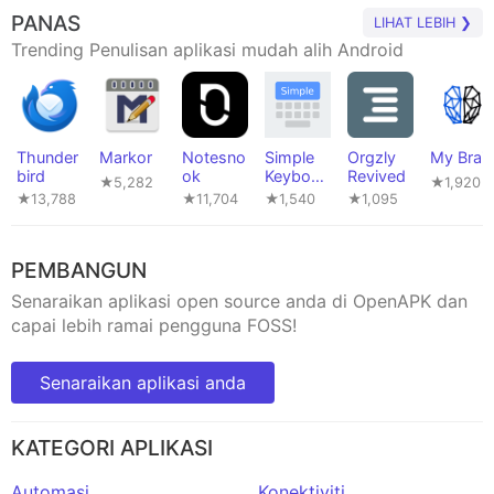
PANAS
LIHAT LEBIH ❯
Trending Penulisan aplikasi mudah alih Android
Thunder
Markor
Notesno
Simple
Orgzly
My Brain
bird
ok
Keyboar
Revived
★5,282
★1,920
d
★13,788
★11,704
★1,540
★1,095
PEMBANGUN
Senaraikan aplikasi open source anda di OpenAPK dan
capai lebih ramai pengguna FOSS!
Senaraikan aplikasi anda
KATEGORI APLIKASI
Automasi
Konektiviti