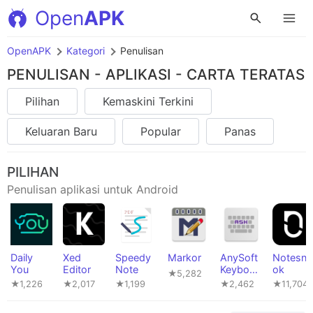
Open
APK
OpenAPK
Kategori
Penulisan
PENULISAN - APLIKASI - CARTA TERATAS
Pilihan
Kemaskini Terkini
Keluaran Baru
Popular
Panas
PILIHAN
Penulisan aplikasi untuk Android
Daily
Xed
Speedy
Markor
AnySoft
Notesno
You
Editor
Note
Keyboar
ok
★5,282
d
★1,226
★2,017
★1,199
★2,462
★11,704