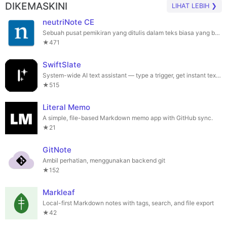
DIKEMASKINI
LIHAT LEBIH ❯
neutriNote CE
Sebuah pusat pemikiran yang ditulis dalam teks biasa yang boleh dicari dengan cepat.
★471
SwiftSlate
System-wide AI text assistant — type a trigger, get instant text transformation
★515
Literal Memo
A simple, file-based Markdown memo app with GitHub sync.
★21
GitNote
Ambil perhatian, menggunakan backend git
★152
Markleaf
Local-first Markdown notes with tags, search, and file export
★42