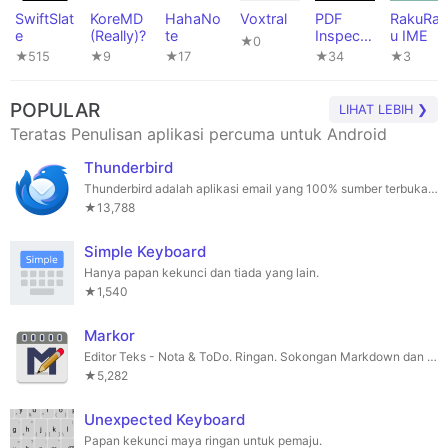
SwiftSlat
KoreMD
HahaNo
Voxtral
PDF
RakuRak
e
(Really)?
te
Inspecto
u IME
★0
r
★515
★9
★17
★34
★3
POPULAR
LIHAT LEBIH ❯
Teratas Penulisan aplikasi percuma untuk Android
Thunderbird
Thunderbird adalah aplikasi email yang 100% sumber terbuka dan memberi tumpuan kepada privasi.
★13,788
Simple Keyboard
Hanya papan kekunci dan tiada yang lain.
★1,540
Markor
Editor Teks - Nota & ToDo. Ringan. Sokongan Markdown dan todo.txt.
★5,282
Unexpected Keyboard
Papan kekunci maya ringan untuk pemaju.