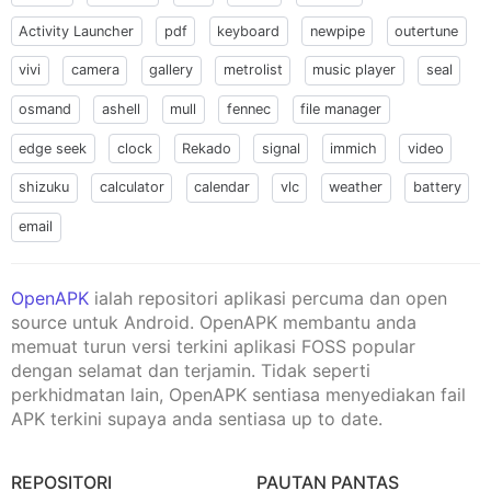
Activity Launcher
pdf
keyboard
newpipe
outertune
vivi
camera
gallery
metrolist
music player
seal
osmand
ashell
mull
fennec
file manager
edge seek
clock
Rekado
signal
immich
video
shizuku
calculator
calendar
vlc
weather
battery
email
OpenAPK
ialah repositori aplikasi percuma dan open
source untuk Android. OpenAPK membantu anda
memuat turun versi terkini aplikasi FOSS popular
dengan selamat dan terjamin. Tidak seperti
perkhidmatan lain, OpenAPK sentiasa menyediakan fail
APK terkini supaya anda sentiasa up to date.
REPOSITORI
PAUTAN PANTAS