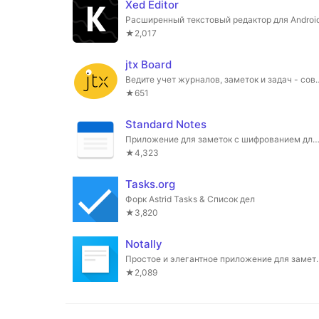
Xed Editor
Расширенный текстовый редактор для Androi
★2,017
jtx Board
Ведите учет журналов, заметок и задач - совм
★651
Standard Notes
Приложение для заметок с шифрованием для любителей технологий и профес
★4,323
Tasks.org
Форк Astrid Tasks & Список дел
★3,820
Notally
Простое и элегантное приложе
★2,089