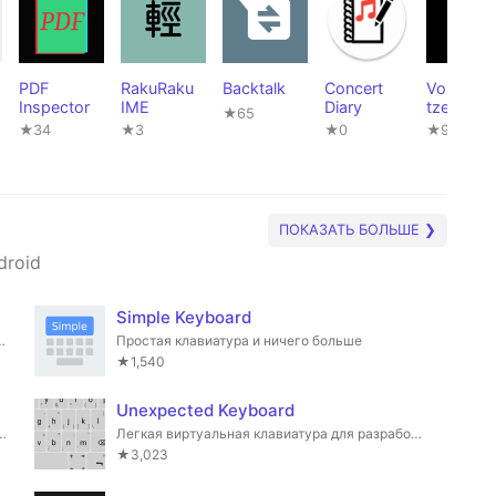
PDF
RakuRaku
Backtalk
Concert
Volksver
Inspector
IME
Diary
tzer
★65
★34
★3
★0
★9
ПОКАЗАТЬ БОЛЬШЕ ❯
droid
Simple Keyboard
 приватный почтовый клиент.
Простая клавиатура и ничего больше
★1,540
Unexpected Keyboard
сок дел. Легковесный. Поддержка Markdown и todo.txt.
Легкая виртуальная клавиатура для разработчиков.
★3,023