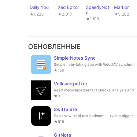
Daily You
Xed Editor
SpeedyNot
Markor
e
★1,226
★2,017
★5,282
★1,199
ОБНОВЛЕННЫЕ
Simple Notes Sync
Simple note-taking app wi
★156
Volksverpetzer
Read Volksverpetzer fact checks, analysis and articles on yo
★9
SwiftSlate
System-wide AI text assistant — type a trigger, get instant text transf
★515
GitNote