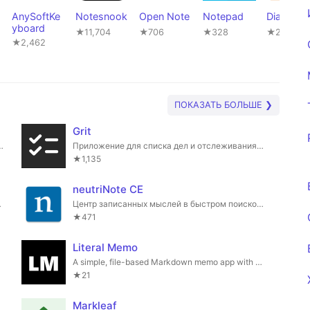
AnySoftKe
Notesnook
Open Note
Notepad
Diary
yboard
★11,704
★706
★328
★234
★2,462
ПОКАЗАТЬ БОЛЬШЕ ❯
Grit
th WebDAV synchronization
Приложение для списка дел и отслеживания привычек, которое помогает вам визуализировать ваш прогресс.
★1,135
neutriNote CE
ur mobile phone.
Центр записанных мыслей в быстром поисковом формате простого текста.
★471
Literal Memo
ormation
A simple, file-based Markdown memo app with GitHub sync.
★21
Markleaf