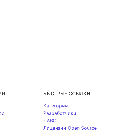
te
Quillpad
Xed Editor
Notally
Butterfly
Notally
rd
Nightly
★1,256
★2,017
★2,089
★383
★1,928
ИИ
БЫСТРЫЕ ССЫЛКИ
Категории
po
Разработчики
ЧАВО
Лицензии Open Source