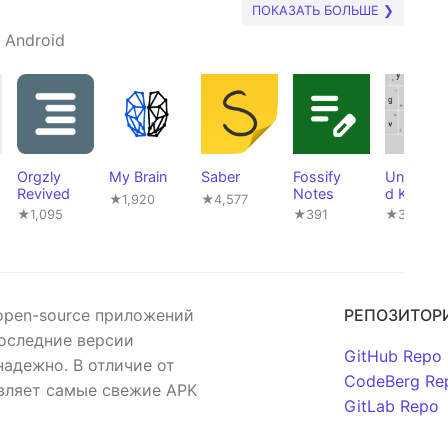
ПОКАЗАТЬ БОЛЬШЕ ❯
 Android
Orgzly
My Brain
Saber
Fossify
Unexpec
Revived
Notes
d Keyboa
★1,920
★4,577
★1,095
★391
★3,023
open-source приложений
РЕПОЗИТОР
последние версии
GitHub Repo
адежно. В отличие от
CodeBerg Re
авляет самые свежие APK
GitLab Repo