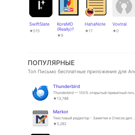
SwiftSlate
KoreMD
HahaNote
Voxtral
(Really)?
★515
★17
★0
★9
ПОПУЛЯРНЫЕ
Топ Письмо бесплатные приложения для An
Thunderbird
Thunderbird — 100% открытый
★13,788
Markor
Текстовый редактор - Заметки и Спи
★5,282