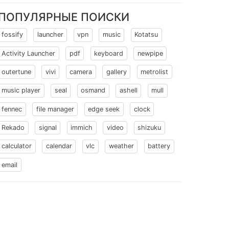
ПОПУЛЯРНЫЕ ПОИСКИ
fossify
launcher
vpn
music
Kotatsu
Activity Launcher
pdf
keyboard
newpipe
outertune
vivi
camera
gallery
metrolist
music player
seal
osmand
ashell
mull
fennec
file manager
edge seek
clock
Rekado
signal
immich
video
shizuku
calculator
calendar
vlc
weather
battery
email