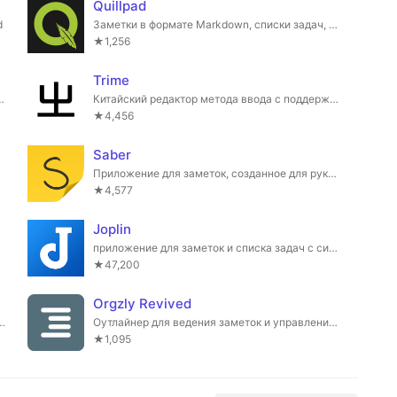
Quillpad
d
Заметки в формате Markdown, списки задач, синхронизация с Nextcloud и многое другое. Форк приложения Quillnote.
★1,256
Trime
естимо с iCalendar и синхронизируется с вами.
Китайский редактор метода ввода с поддержкой движка Rime
★4,456
Saber
сионалов
Приложение для заметок, созданное для рукописного ввода.
★4,577
Joplin
приложение для заметок и списка задач с синхронизацией между Linux, macOS, Windows и мобильными устройствами
★47,200
Orgzly Revived
ние для заметок с открытым исходным кодом.
Оутлайнер для ведения заметок и управления списками задач.
★1,095