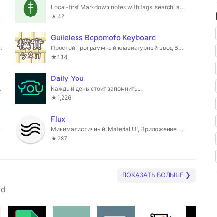
Local-first Markdown notes with tags, search, and file export
★42
Guileless Bopomofo Keyboard
 приватный почтовый клиент.
Простой программный клавиатурный ввод Bopomofo (редактор ввода) для набора текста на Ханью.
★134
Daily You
th stylus support
Каждый день стоит запомнить...
★1,226
Flux
ания стихов
Минималистичный, Material UI, Приложение для повышения продуктивности
★287
ПОКАЗАТЬ БОЛЬШЕ ❯
id