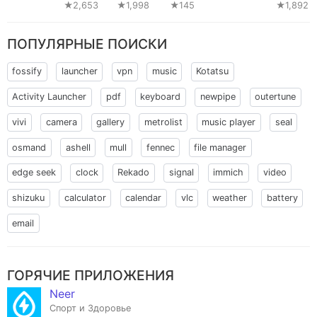
Options
★2,653
★1,998
★145
★1,892
ПОПУЛЯРНЫЕ ПОИСКИ
fossify
launcher
vpn
music
Kotatsu
Activity Launcher
pdf
keyboard
newpipe
outertune
vivi
camera
gallery
metrolist
music player
seal
osmand
ashell
mull
fennec
file manager
edge seek
clock
Rekado
signal
immich
video
shizuku
calculator
calendar
vlc
weather
battery
email
ГОРЯЧИЕ ПРИЛОЖЕНИЯ
Neer
Спорт и Здоровье