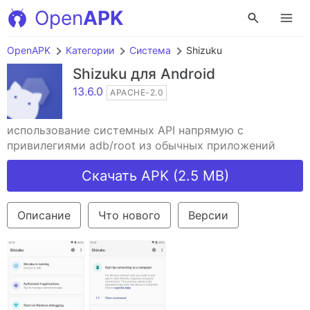
Open
APK
OpenAPK
Категории
Система
Shizuku
Shizuku
для Android
13.6.0
APACHE-2.0
использование системных API напрямую с
привилегиями adb/root из обычных приложений
Скачать APK (2.5 MB)
Описание
Что нового
Версии