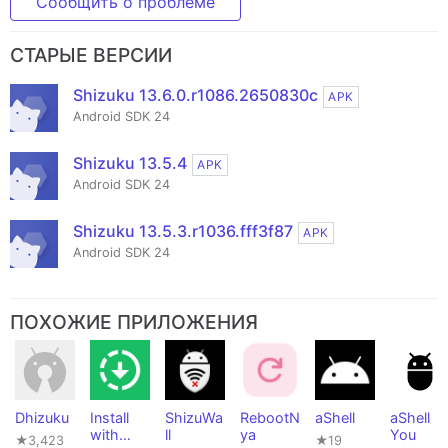
Сообщить о проблеме
СТАРЫЕ ВЕРСИИ
Shizuku 13.6.0.r1086.2650830c
APK
Android SDK 24
Shizuku 13.5.4
APK
Android SDK 24
Shizuku 13.5.3.r1036.fff3f87
APK
Android SDK 24
ПОХОЖИЕ ПРИЛОЖЕНИЯ
Dhizuku
Install
ShizuWa
RebootN
aShell
aShell
with
ll
ya
You
★3,423
★19