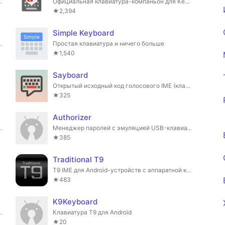
а для разработчиков.
Официальная клавиатура-компаньон для Key Mapper.
★2,394
Simple Keyboard
рный интерфейс с эмодзи.
Простая клавиатура и ничего больше
★1,540
Sayboard
 и чисел
Открытый исходный код голосового IME (клавиатуры) для Android, использующий библиотеку Vosk.
★325
Authorizer
и через сигнал-протокол в любом мессенджере
Менеджер паролей с эмуляцией USB-клавиатуры
★385
Traditional T9
 пальцев.
T9 IME для Android-устройств с аппаратной клавиатурой
★483
K9Keyboard
ЕЗ какого-либо программного обеспечения на другом конце
Клавиатура T9 для Android
★20