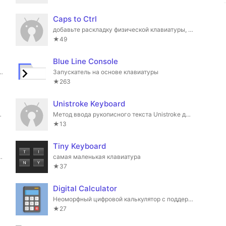
Caps to Ctrl
х стилях.
добавьте раскладку физической клавиатуры, чтобы заменить клавишу Caps Lock на Ctrl
★49
Blue Line Console
жнему отсутствуют в стандартных дистрибутивах на 2020 год.
Запускатель на основе клавиатуры
★263
Unistroke Keyboard
tooth-клавиатуры
Метод ввода рукописного текста Unistroke для программирования
★13
Tiny Keyboard
жкой индоарийских языков
самая маленькая клавиатура
★37
Digital Calculator
 на Ханью.
Неоморфный цифровой калькулятор с поддержкой клавиатуры и темного режима.
★27