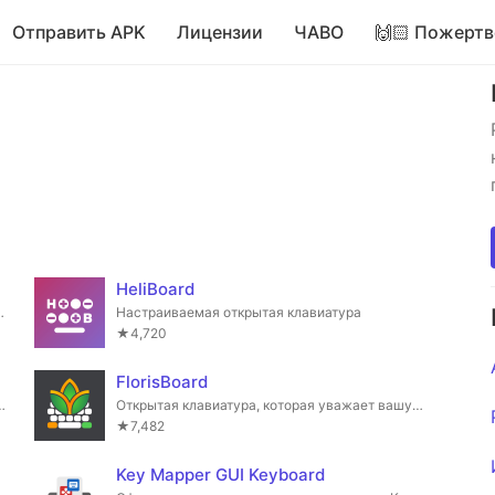
Отправить APK
Лицензии
ЧАВО
🙌🏻 Пожертв
HeliBoard
does not spy on you!
Настраиваемая открытая клавиатура
★4,720
FlorisBoard
не использовать многоязычную клавиатуру?
Открытая клавиатура, которая уважает вашу конфиденциальность. В настоящее время находится на стадии раннего бета-тестирования.
★7,482
Key Mapper GUI Keyboard