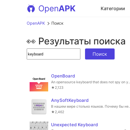
Open
APK
Категории
OpenAPK
Поиск
👀 Результаты поиска
Поиск
OpenBoard
An opensource keyboard that 
★2,123
AnySoftKeyboard
В нашем мире столько языков. Почему бы 
★2,462
Unexpected Keyboard