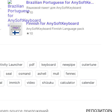
Brazilian Portuguese for AnySoftKeyboard
нативных раскладок клавиатуры.
Языковой пакет для AnySoftKeyboard
★10
Finnish for AnySoftKeyboard
ng a physical keyboard.
AnySoftKeyboard Finnish Language pack
★10
tivity Launcher
pdf
keyboard
newpipe
outertune
seal
osmand
ashell
mull
fennec
al
immich
video
shizuku
calculator
calendar
open-source приложений
РЕПОЗИТОР