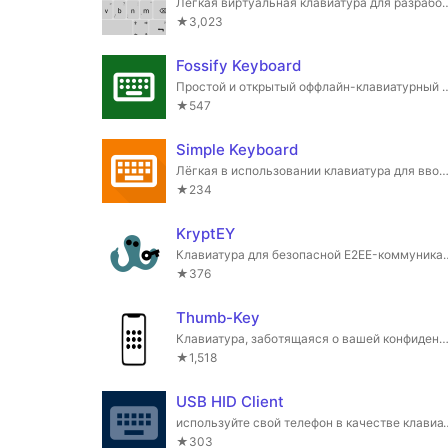
Легкая виртуальная клавиатур
★3,023
Fossify Keyboard
Простой и открытый оффлайн-клавиату
★547
Simple Keyboard
Лёгкая в использовании клавиатура для ввода текста, специальных символов
★234
KryptEY
Клавиатура для безопасной E2EE-коммуникаци
★376
Thumb-Key
Клавиатура, заботящаяся о вашей конфиденциальности, созданная для ваших больших
★1,518
USB HID Client
используйте свой телефон в качестве клавиатуры и мыши Б
★303