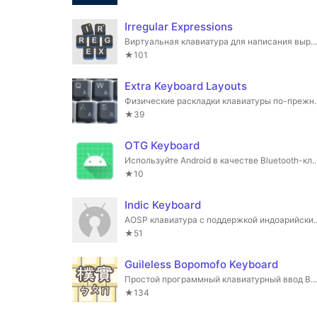
Irregular Expressions
Виртуальная клавиатура для написания выразительных сообщений в различных текстовы
★101
Extra Keyboard Layouts
Физические раскладки клавиатуры по-пре
★39
OTG Keyboard
Используйте Android в качестве Blue
★10
Indic Keyboard
AOSP клавиатура с поддер
★51
Guileless Bopomofo Keyboard
Простой программный клавиатурный ввод Bopomofo (редактор ввода) для набора текста
★134