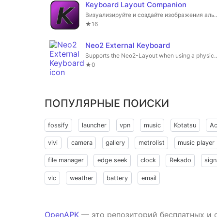
Keyboard Layout Companion
Визуализируйте и создайте изображения альтер
★16
Neo2 External Keyboard
Supports the Neo2-Layout when usi
★0
ПОПУЛЯРНЫЕ ПОИСКИ
fossify
launcher
vpn
music
Kotatsu
Ac
vivi
camera
gallery
metrolist
music player
file manager
edge seek
clock
Rekado
sign
vlc
weather
battery
email
OpenAPK
— это репозиторий бесплатных и 