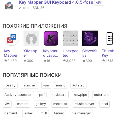
Key Mapper GUI Keyboard 4.0.5-foss
APK
Android SDK 26
ПОХОЖИЕ ПРИЛОЖЕНИЯ
Key
XtMapp
Keyboar
Unexpec
CleverKe
Thumb-
Mapper
er
d Layout
ted
ys
Key
Compani
Keyboar
★2,489
★300
★16
★3,023
★390
★1,518
on
d
ПОПУЛЯРНЫЕ ПОИСКИ
fossify
launcher
vpn
music
Kotatsu
Activity Launcher
pdf
keyboard
newpipe
outertune
vivi
camera
gallery
metrolist
music player
seal
osmand
ashell
mull
fennec
file manager