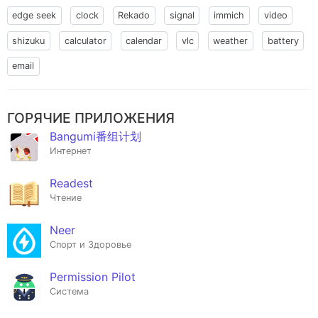
edge seek
clock
Rekado
signal
immich
video
shizuku
calculator
calendar
vlc
weather
battery
email
ГОРЯЧИЕ ПРИЛОЖЕНИЯ
Bangumi番组计划
Интернет
Readest
Чтение
Neer
Спорт и Здоровье
Permission Pilot
Система