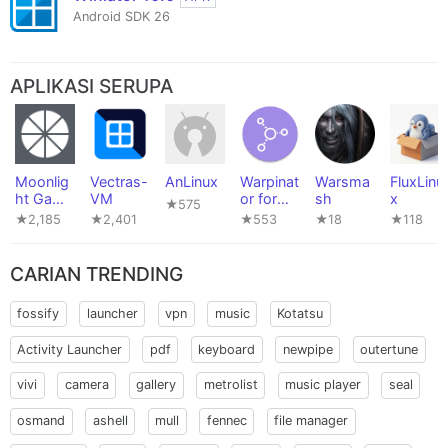
Android SDK 26
APLIKASI SERUPA
Moonlig
Vectras-
AnLinux
Warpinat
Warsma
FluxLinu
ht Game
VM
or for
sh
x
★575
Streamin
Android
★2,185
★2,401
★553
★18
★118
g
(unoffici
al)
CARIAN TRENDING
fossify
launcher
vpn
music
Kotatsu
Activity Launcher
pdf
keyboard
newpipe
outertune
vivi
camera
gallery
metrolist
music player
seal
osmand
ashell
mull
fennec
file manager