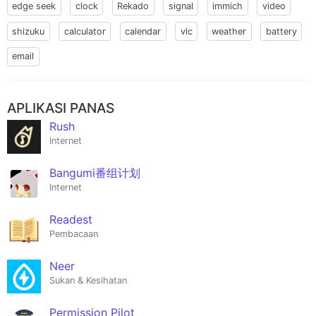
edge seek
clock
Rekado
signal
immich
video
shizuku
calculator
calendar
vlc
weather
battery
email
APLIKASI PANAS
Rush
Internet
Bangumi番组计划
Internet
Readest
Pembacaan
Neer
Sukan & Kesihatan
Permission Pilot