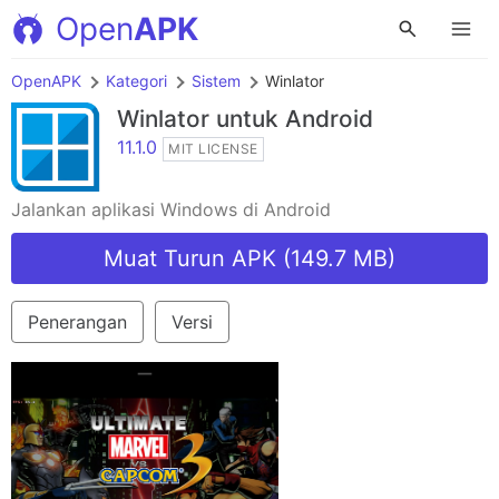
Open
APK
OpenAPK
Kategori
Sistem
Winlator
Winlator
untuk Android
11.1.0
MIT LICENSE
Jalankan aplikasi Windows di Android
Muat Turun APK (149.7 MB)
Penerangan
Versi