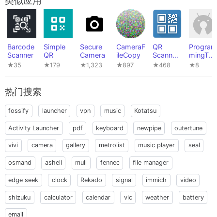
类似应用
Barcode
Simple
Secure
CameraF
QR
Program
Scanner
QR
Camera
ileCopy
Scanner
mingToo
(PFA)
ls
★35
★179
★1,323
★897
★468
★8
热门搜索
fossify
launcher
vpn
music
Kotatsu
Activity Launcher
pdf
keyboard
newpipe
outertune
vivi
camera
gallery
metrolist
music player
seal
osmand
ashell
mull
fennec
file manager
edge seek
clock
Rekado
signal
immich
video
shizuku
calculator
calendar
vlc
weather
battery
email