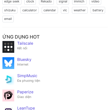
edge seek
clock
Rekado
signal
immich
video
shizuku
calculator
calendar
vlc
weather
battery
email
ỨNG DỤNG HOT
Tailscale
Kết nối
Bluesky
Internet
SimpMusic
Đa phương tiện
Paperize
Giao diện
LeanType