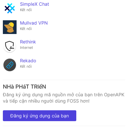
SimpleX Chat
Kết nối
Mullvad VPN
Kết nối
Rethink
Internet
Rekado
Kết nối
NHà PHáT TRIểN
Đăng ký ứng dụng mã nguồn mở của bạn trên OpenAPK
và tiếp cận nhiều người dùng FOSS hơn!
Đăng ký ứng dụng của bạn