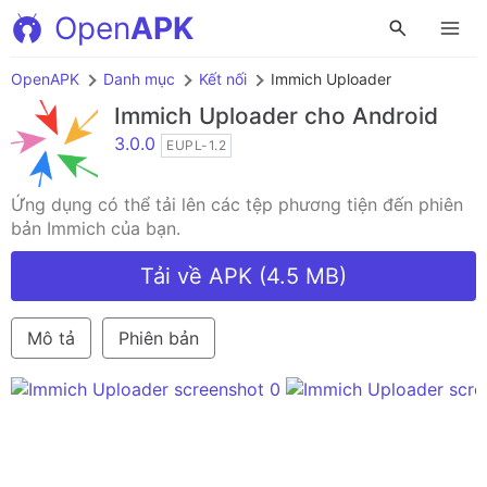
Open
APK
OpenAPK
Danh mục
Kết nối
Immich Uploader
Immich Uploader
cho Android
3.0.0
EUPL-1.2
Ứng dụng có thể tải lên các tệp phương tiện đến phiên
bản Immich của bạn.
Tải về APK (4.5 MB)
Mô tả
Phiên bản