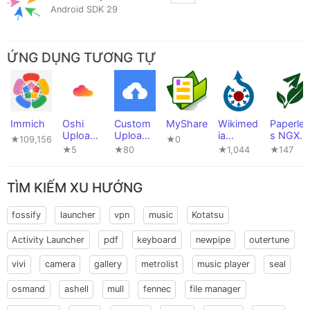
Android SDK 29
ỨNG DỤNG TƯƠNG TỰ
Immich
Oshi
Custom
MyShare
Wikimed
Paperles
Uploade
Uploade
ia
s NGX
★109,156
★0
r
r
Commo
Uploade
★5
★80
★1,044
★147
ns
r
TÌM KIẾM XU HƯỚNG
fossify
launcher
vpn
music
Kotatsu
Activity Launcher
pdf
keyboard
newpipe
outertune
vivi
camera
gallery
metrolist
music player
seal
osmand
ashell
mull
fennec
file manager