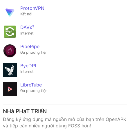
ProtonVPN
Kết nối
DAVx⁵
Internet
PipePipe
Đa phương tiện
ByeDPI
Internet
LibreTube
Đa phương tiện
NHà PHáT TRIểN
Đăng ký ứng dụng mã nguồn mở của bạn trên OpenAPK
và tiếp cận nhiều người dùng FOSS hơn!