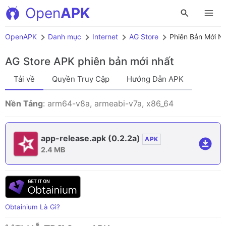
Open
APK
OpenAPK
Danh mục
Internet
AG Store
Phiên Bản Mới N
AG Store APK
phiên bản mới nhất
Tải về
Quyền Truy Cập
Hướng Dẫn APK
Nền Tảng
: arm64-v8a, armeabi-v7a, x86_64
app-release.apk
(0.2.2a)
APK
2.4 MB
Obtainium Là Gì?