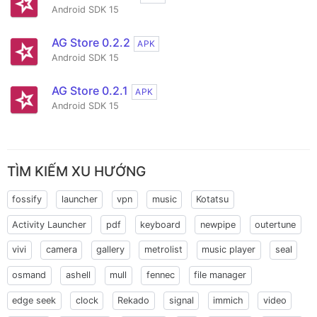
Android SDK 15
AG Store 0.2.2
APK
Android SDK 15
AG Store 0.2.1
APK
Android SDK 15
TÌM KIẾM XU HƯỚNG
fossify
launcher
vpn
music
Kotatsu
Activity Launcher
pdf
keyboard
newpipe
outertune
vivi
camera
gallery
metrolist
music player
seal
osmand
ashell
mull
fennec
file manager
edge seek
clock
Rekado
signal
immich
video