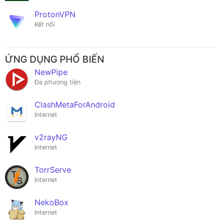
ProtonVPN
Kết nối
ỨNG DỤNG PHỔ BIẾN
NewPipe
Đa phương tiện
ClashMetaForAndroid
Internet
v2rayNG
Internet
TorrServe
Internet
NekoBox
Internet