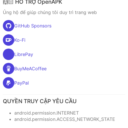
🙌🏻 HỖ TRỢ OpenAPK
Ủng hộ để giúp chúng tôi duy trì trang web
GitHub Sponsors
Ko-Fi
LibrePay
BuyMeACoffee
PayPal
QUYỀN TRUY CẬP YÊU CẦU
android.permission.INTERNET
android.permission.ACCESS_NETWORK_STATE