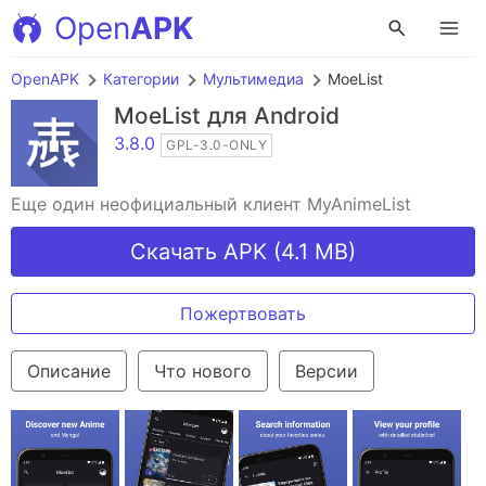
Open
APK
OpenAPK
Категории
Мультимедиа
MoeList
MoeList
для Android
3.8.0
GPL-3.0-ONLY
Еще один неофициальный клиент MyAnimeList
Скачать APK (4.1 MB)
Пожертвовать
Описание
Что нового
Версии