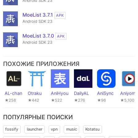
Android SDK 23
MoeList 3.7.1
APK
Android SDK 23
MoeList 3.7.0
APK
Android SDK 23
ПОХОЖИЕ ПРИЛОЖЕНИЯ
AL-chan
Otraku
AniHyou
DailyAL
AniSync
Aniyomi
★258
★442
★522
★276
★96
★5,100
ПОПУЛЯРНЫЕ ПОИСКИ
fossify
launcher
vpn
music
Kotatsu