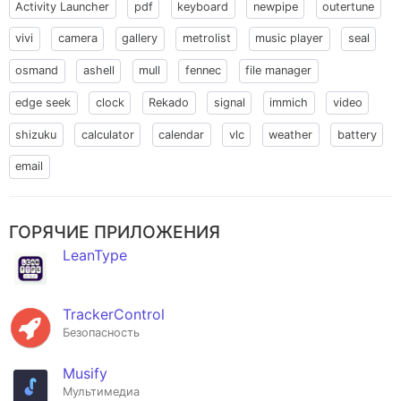
Activity Launcher
pdf
keyboard
newpipe
outertune
vivi
camera
gallery
metrolist
music player
seal
osmand
ashell
mull
fennec
file manager
edge seek
clock
Rekado
signal
immich
video
shizuku
calculator
calendar
vlc
weather
battery
email
ГОРЯЧИЕ ПРИЛОЖЕНИЯ
LeanType
TrackerControl
Безопасность
Musify
Мультимедиа