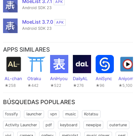
MoeList 3.7.1
APK
Android SDK 23
MoeList 3.7.0
APK
Android SDK 23
APPS SIMILARES
AL-chan
Otraku
AniHyou
DailyAL
AniSync
Aniyomi
★258
★442
★522
★276
★96
★5,100
BÚSQUEDAS POPULARES
fossify
launcher
vpn
music
Kotatsu
Activity Launcher
pdf
keyboard
newpipe
outertune
vivi
camera
gallery
metrolist
music player
seal