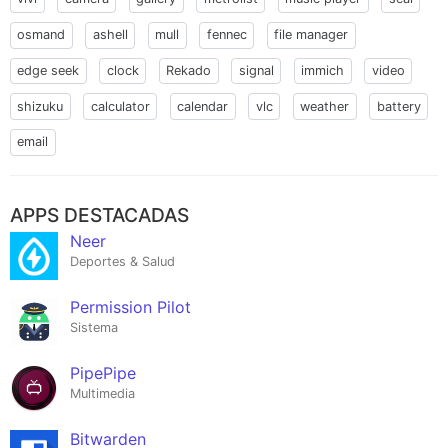
osmand
ashell
mull
fennec
file manager
edge seek
clock
Rekado
signal
immich
video
shizuku
calculator
calendar
vlc
weather
battery
email
APPS DESTACADAS
Neer
Deportes & Salud
Permission Pilot
Sistema
PipePipe
Multimedia
Bitwarden