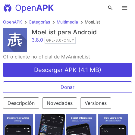
Open
APK
OpenAPK
Categorías
Multimedia
MoeList
MoeList
para Android
3.8.0
GPL-3.0-ONLY
Otro cliente no oficial de MyAnimeList
Descargar APK (4.1 MB)
Donar
Descripción
Novedades
Versiones