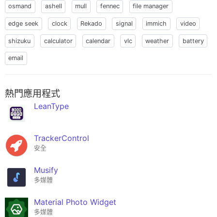
osmand
ashell
mull
fennec
file manager
edge seek
clock
Rekado
signal
immich
video
shizuku
calculator
calendar
vlc
weather
battery
email
熱門應用程式
LeanType
TrackerControl
安全
Musify
多媒體
Material Photo Widget
多媒體