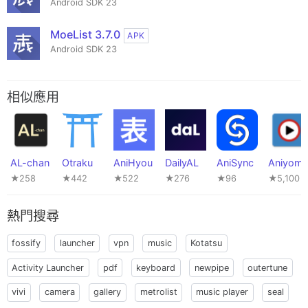
Android SDK 23
MoeList 3.7.0
APK
Android SDK 23
相似應用
AL-chan
Otraku
AniHyou
DailyAL
AniSync
Aniyomi
★258
★442
★522
★276
★96
★5,100
熱門搜尋
fossify
launcher
vpn
music
Kotatsu
Activity Launcher
pdf
keyboard
newpipe
outertune
vivi
camera
gallery
metrolist
music player
seal