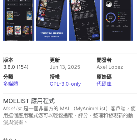
版本
更新
開發者
3.8.0 (154)
Jun 13, 2025
Axel Lopez
分類
授權
原始碼
多媒體
GPL-3.0-only
代碼庫
MOELIST 應用程式
MoeList
是一個非官方的 MAL（MyAnimeList）客戶端，使
用這個應用程式您可以輕鬆追蹤、評分、整理和發現新的動
漫與漫畫。