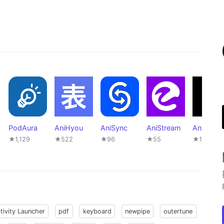
PodAura
AniHyou
AniSync
AniStream
AnymeX
★1,129
★522
★96
★55
★1,135
tivity Launcher
pdf
keyboard
newpipe
outertune