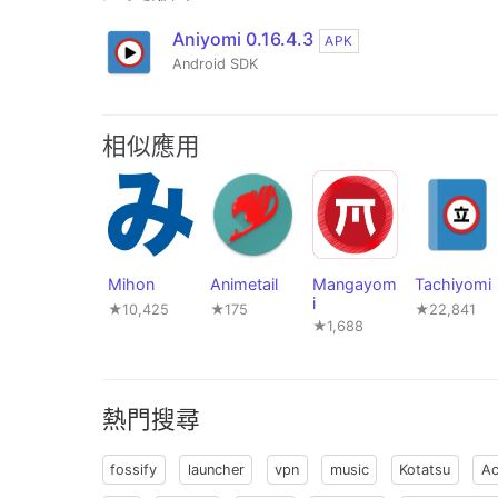
Aniyomi 0.16.4.3
APK
Android SDK
相似應用
Mihon
Animetail
Mangayom
Tachiyomi
i
★10,425
★175
★22,841
★1,688
熱門搜尋
fossify
launcher
vpn
music
Kotatsu
Ac