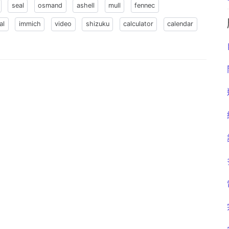
seal
osmand
ashell
mull
fennec
al
immich
video
shizuku
calculator
calendar