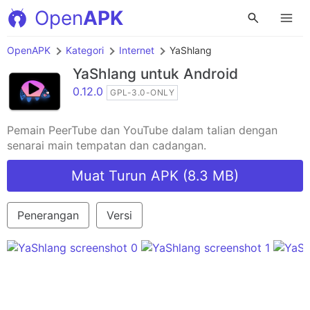
Open
APK
OpenAPK
Kategori
Internet
YaShlang
YaShlang
untuk Android
0.12.0
GPL-3.0-ONLY
Pemain PeerTube dan YouTube dalam talian dengan
senarai main tempatan dan cadangan.
Muat Turun APK (8.3 MB)
Penerangan
Versi