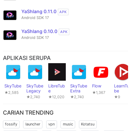
YaShlang 0.11.0
APK
Android SDK 17
YaShlang 0.10.0
APK
Android SDK 17
APLIKASI SERUPA
SkyTube
SkyTube
LibreTub
SkyTube
Flow
LearnTu
Legacy
e
Extra
be
★2,585
★1,367
★2,740
★12,020
★2,740
★9
CARIAN TRENDING
fossify
launcher
vpn
music
Kotatsu