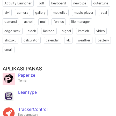
Activity Launcher
pdf
keyboard
newpipe
outertune
vivi
camera
gallery
metrolist
music player
seal
osmand
ashell
mull
fennec
file manager
edge seek
clock
Rekado
signal
immich
video
shizuku
calculator
calendar
vlc
weather
battery
email
APLIKASI PANAS
Paperize
Tema
LeanType
TrackerControl
Keselamatan