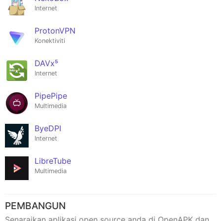
Internet
ProtonVPN
Konektiviti
DAVx⁵
Internet
PipePipe
Multimedia
ByeDPI
Internet
LibreTube
Multimedia
PEMBANGUN
Senaraikan aplikasi open source anda di OpenAPK dan