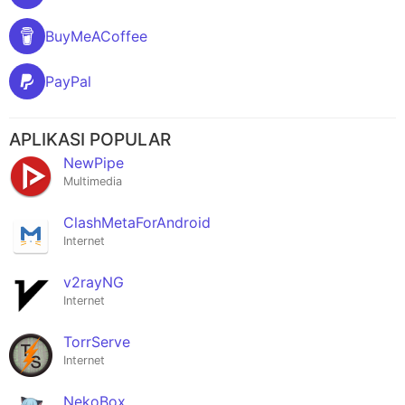
BuyMeACoffee
PayPal
APLIKASI POPULAR
NewPipe
Multimedia
ClashMetaForAndroid
Internet
v2rayNG
Internet
TorrServe
Internet
NekoBox