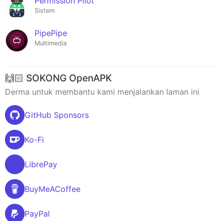
Permission Pilot
Sistem
PipePipe
Multimedia
🙌🏻 SOKONG OpenAPK
Derma untuk membantu kami menjalankan laman ini
GitHub Sponsors
Ko-Fi
LibrePay
BuyMeACoffee
PayPal