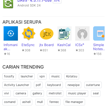
DAVx⁵ 4.5.17.1-ose
APK
Android SDK 24
APLIKASI SERUPA
Infomani
EteSync
jtx Board
KashCal
ICSx⁵
Simple
ak
Notes
★308
★651
★368
★303
kSync
Sync
★16
★156
CARIAN TRENDING
fossify
launcher
vpn
music
Kotatsu
Activity Launcher
pdf
keyboard
newpipe
outertune
vivi
camera
gallery
metrolist
music player
seal
osmand
ashell
mull
fennec
file manager