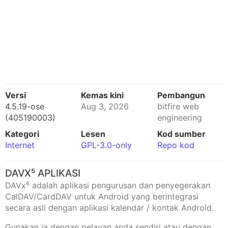
Versi
Kemas kini
Pembangun
4.5.19-ose
Aug 3, 2026
bitfire web
(405190003)
engineering
Kategori
Lesen
Kod sumber
Internet
GPL-3.0-only
Repo kod
DAVX⁵ APLIKASI
DAVx⁵ adalah aplikasi pengurusan dan penyegerakan
CalDAV/CardDAV untuk Android yang berintegrasi
secara asli dengan aplikasi kalendar / kontak Android.
Gunakan ia dengan pelayan anda sendiri atau dengan