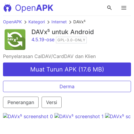
Open
APK
OpenAPK
Kategori
Internet
DAVx⁵
DAVx⁵
untuk Android
4.5.19-ose
GPL-3.0-ONLY
Penyelarasan CalDAV/CardDAV dan Klien
Muat Turun APK (17.6 MB)
Derma
Penerangan
Versi