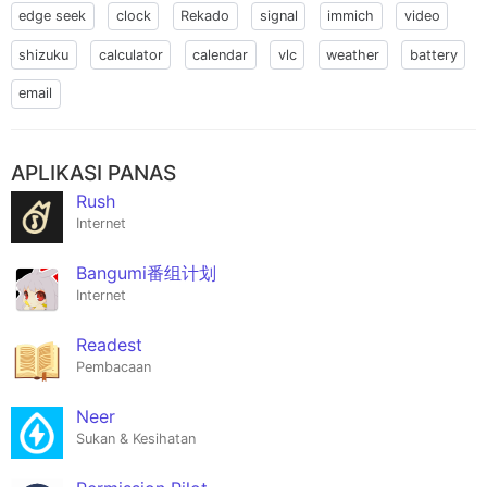
edge seek
clock
Rekado
signal
immich
video
shizuku
calculator
calendar
vlc
weather
battery
email
APLIKASI PANAS
Rush
Internet
Bangumi番组计划
Internet
Readest
Pembacaan
Neer
Sukan & Kesihatan