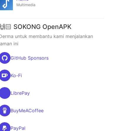
Multimedia
🙌🏻 SOKONG OpenAPK
Derma untuk membantu kami menjalankan
laman ini
GitHub Sponsors
Ko-Fi
LibrePay
BuyMeACoffee
PayPal