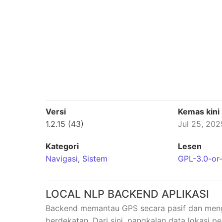
Versi
Kemas kini
1.2.15 (43)
Jul 25, 202
Kategori
Lesen
Navigasi
,
Sistem
GPL-3.0-or-
LOCAL NLP BACKEND APLIKASI
Backend memantau GPS secara pasif dan meng
berdekatan. Dari sini, pangkalan data lokasi p