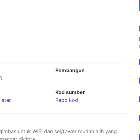
Pembangun
5
Kod sumber
later
Repo kod
imbas untuk WiFi dan sel/tower mudah alih yang
emancar dicipta.