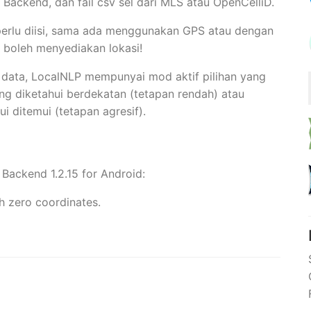
Backend, dan fail csv sel dari MLS atau OpenCelliD.
erlu diisi, sama ada menggunakan GPS atau dengan
boleh menyediakan lokasi!
ata, LocalNLP mempunyai mod aktif pilihan yang
g diketahui berdekatan (tetapan rendah) atau
i ditemui (tetapan agresif).
Backend 1.2.15 for Android:
h zero coordinates.