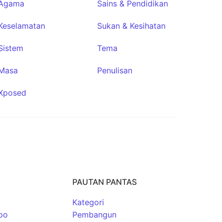
Agama
Sains & Pendidikan
Colota
s
★463
Keselamatan
Sukan & Kesihatan
Sistem
Tema
Masa
Penulisan
Xposed
PAUTAN PANTAS
Kategori
po
Pembangun