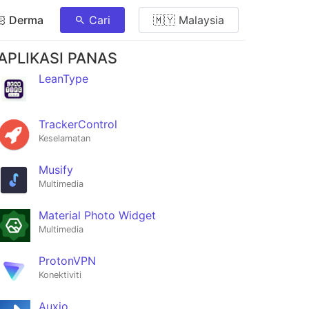
🏻 Derma
Cari
🇲🇾 Malaysia
APLIKASI PANAS
LeanType
TrackerControl
Keselamatan
Musify
Multimedia
Material Photo Widget
Multimedia
ProtonVPN
Konektiviti
Auxio