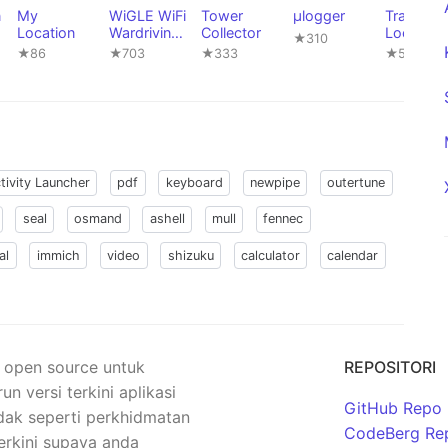
n
My
WiGLE WiFi
Tower
μlogger
Trains
Location
Wardriving
Collector
Location
★310
FOSS
★86
★703
★333
★5
tivity Launcher
pdf
keyboard
newpipe
outertune
seal
osmand
ashell
mull
fennec
al
immich
video
shizuku
calculator
calendar
n open source untuk
REPOSITORI
versi terkini aplikasi
GitHub Repo
dak seperti perkhidmatan
CodeBerg Re
erkini supaya anda