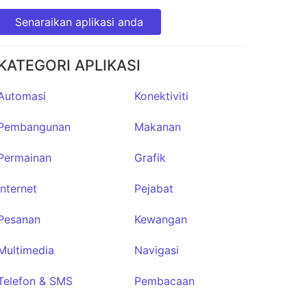
Senaraikan aplikasi anda
KATEGORI APLIKASI
Automasi
Konektiviti
Pembangunan
Makanan
Permainan
Grafik
Internet
Pejabat
Pesanan
Kewangan
Multimedia
Navigasi
Telefon & SMS
Pembacaan