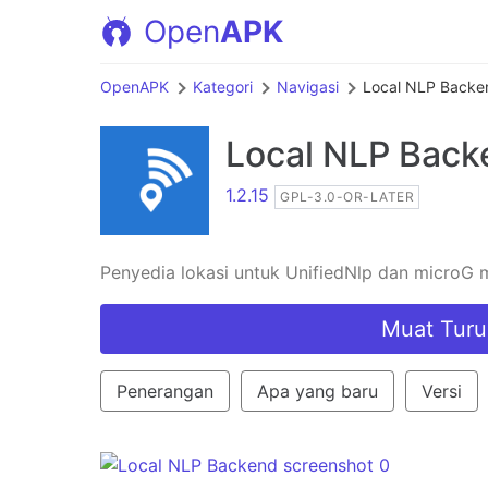
Open
APK
OpenAPK
Kategori
Navigasi
Local NLP Backe
Local NLP Back
1.2.15
GPL-3.0-OR-LATER
Penyedia lokasi untuk UnifiedNlp dan microG
Muat Turu
Penerangan
Apa yang baru
Versi