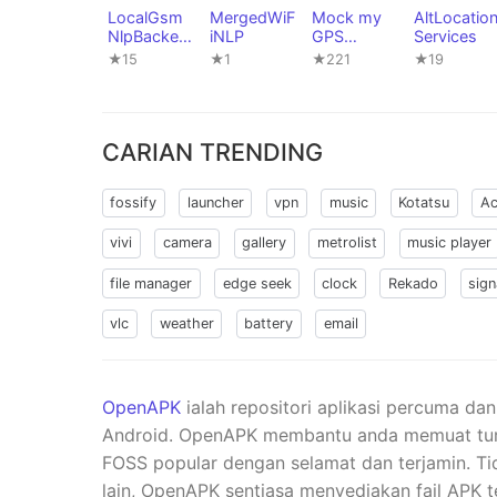
LocalGsm
MergedWiF
Mock my
AltLocatio
NlpBacken
iNLP
GPS
Services
d
UnifiedNlp
★15
★1
★221
★19
Backend
CARIAN TRENDING
fossify
launcher
vpn
music
Kotatsu
Ac
vivi
camera
gallery
metrolist
music player
file manager
edge seek
clock
Rekado
sign
vlc
weather
battery
email
OpenAPK
ialah repositori aplikasi percuma da
Android. OpenAPK membantu anda memuat turun 
FOSS popular dengan selamat dan terjamin. Ti
lain, OpenAPK sentiasa menyediakan fail APK t