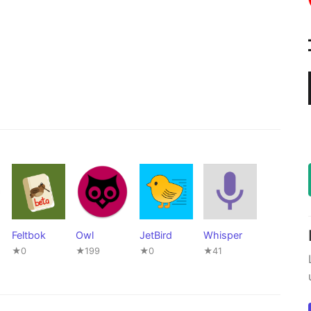
Feltbok
Owl
JetBird
Whisper
★0
★199
★0
★41