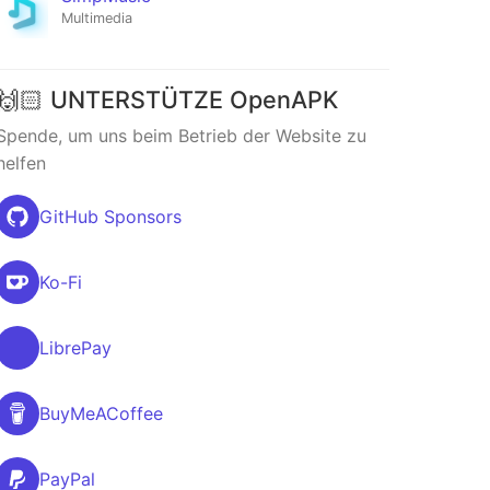
Multimedia
🙌🏻 UNTERSTÜTZE OpenAPK
Spende, um uns beim Betrieb der Website zu
helfen
GitHub Sponsors
Ko-Fi
LibrePay
BuyMeACoffee
PayPal