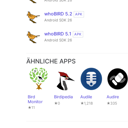
Android SDK 26
whoBIRD 5.2
APK
Android SDK 26
whoBIRD 5.1
APK
Android SDK 26
ÄHNLICHE APPS
Bird
Birdipedia
Audile
Audire
Monitor
★0
★1,218
★335
★11