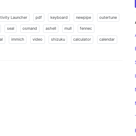
tivity Launcher
pdf
keyboard
newpipe
outertune
seal
osmand
ashell
mull
fennec
al
immich
video
shizuku
calculator
calendar