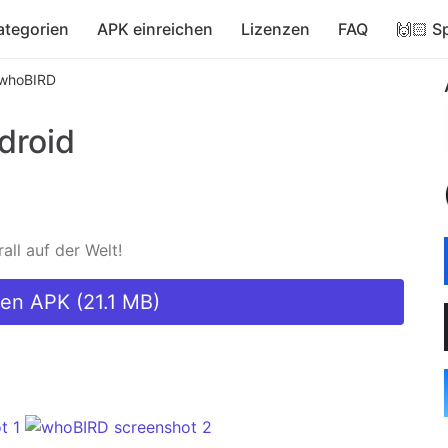
ategorien
APK einreichen
Lizenzen
FAQ
🙌🏻 S
whoBIRD
droid
ll auf der Welt!
en APK (21.1 MB)