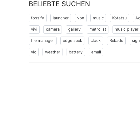
BELIEBTE SUCHEN
fossify
launcher
vpn
music
Kotatsu
Ac
vivi
camera
gallery
metrolist
music player
file manager
edge seek
clock
Rekado
sign
vlc
weather
battery
email