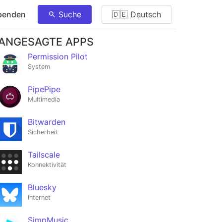
penden
Suche
🇩🇪 Deutsch
ANGESAGTE APPS
Permission Pilot
System
PipePipe
Multimedia
Bitwarden
Sicherheit
Tailscale
Konnektivität
Bluesky
Internet
SimpMusic