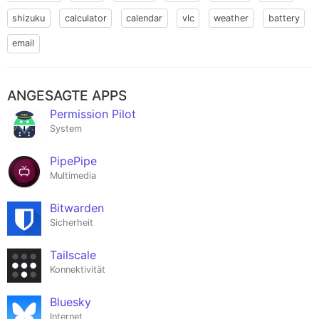
shizuku
calculator
calendar
vlc
weather
battery
email
ANGESAGTE APPS
Permission Pilot
System
PipePipe
Multimedia
Bitwarden
Sicherheit
Tailscale
Konnektivität
Bluesky
Internet