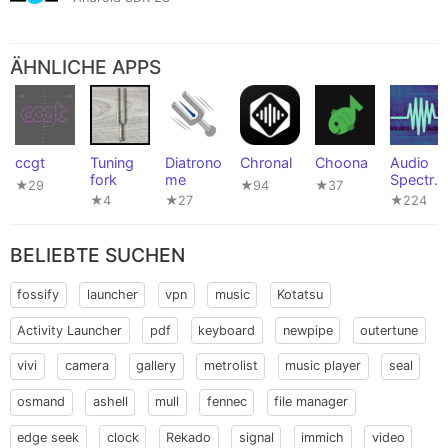
ÄHNLICHE APPS
ccgt
Tuning
Diatrono
Chronal
Choona
Audio
fork
me
Spectru
★29
★94
★37
m
★4
★27
★224
Analyzer
BELIEBTE SUCHEN
fossify
launcher
vpn
music
Kotatsu
Activity Launcher
pdf
keyboard
newpipe
outertune
vivi
camera
gallery
metrolist
music player
seal
osmand
ashell
mull
fennec
file manager
edge seek
clock
Rekado
signal
immich
video