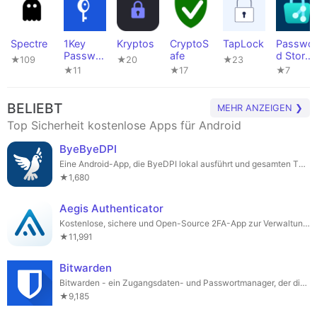
Spectre
1Key
Kryptos
CryptoS
TapLock
Passwo
Passwor
afe
d Store
★109
★20
★23
d
(Passke
★11
★17
★7
Manager
y
Edition)
BELIEBT
MEHR ANZEIGEN ❯
Top Sicherheit kostenlose Apps für Android
ByeByeDPI
Eine Android-App, die ByeDPI lokal ausführt und gesamten TCP-Datenverkehr darüber umleitet.
★1,680
Aegis Authenticator
Kostenlose, sichere und Open-Source 2FA-App zur Verwaltung von Tokens für Ihre Online-Dienste.
★11,991
Bitwarden
Bitwarden - ein Zugangsdaten- und Passwortmanager, der dich beim surfen schützt.
★9,185