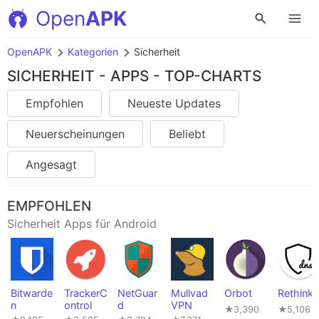
Open
APK
OpenAPK
Kategorien
Sicherheit
SICHERHEIT - APPS - TOP-CHARTS
Empfohlen
Neueste Updates
Neuerscheinungen
Beliebt
Angesagt
EMPFOHLEN
Sicherheit Apps für Android
Bitwarde
TrackerC
NetGuar
Mullvad
Orbot
Rethink
n
ontrol
d
VPN
★3,390
★5,106