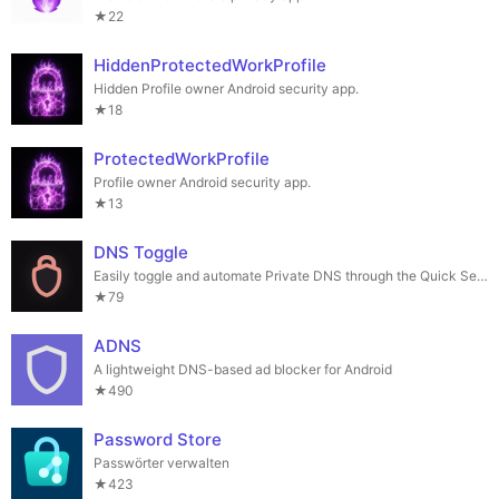
★22
HiddenProtectedWorkProfile
Hidden Profile owner Android security app.
★18
ProtectedWorkProfile
Profile owner Android security app.
★13
DNS Toggle
Easily toggle and automate Private DNS through the Quick Settings panel.
★79
ADNS
A lightweight DNS-based ad blocker for Android
★490
Password Store
Passwörter verwalten
★423