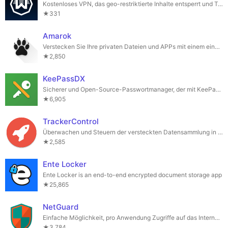
Kostenloses VPN, das geo-restriktierte Inhalte entsperrt und Tracking eliminiert.
★331
Amarok
Verstecken Sie Ihre privaten Dateien und APPs mit einem einzigen Klick.
★2,850
KeePassDX
Sicherer und Open-Source-Passwortmanager, der mit KeePass-Dateien kompatibel ist.
★6,905
TrackerControl
Überwachen und Steuern der versteckten Datensammlung in mobilen Apps
★2,585
Ente Locker
Ente Locker is an end-to-end encrypted document storage app
★25,865
NetGuard
Einfache Möglichkeit, pro Anwendung Zugriffe auf das Internet zu blockieren
★3,784