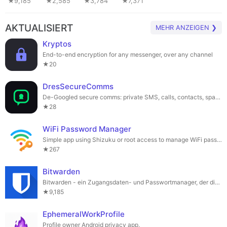
★9,185
★2,585
★3,784
★7,371
AKTUALISIERT
MEHR ANZEIGEN ❯
Kryptos
End-to-end encryption for any messenger, over any channel
★20
DresSecureComms
De-Googled secure comms: private SMS, calls, contacts, spam shield, file scan.
★28
WiFi Password Manager
Simple app using Shizuku or root access to manage WiFi passwords
★267
Bitwarden
Bitwarden - ein Zugangsdaten- und Passwortmanager, der dich beim surfen schützt.
★9,185
EphemeralWorkProfile
Profile owner Android privacy app.