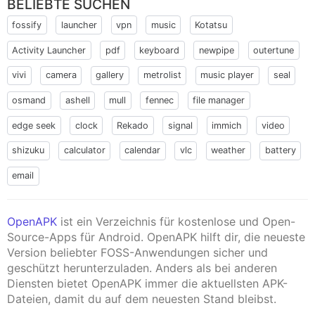
BELIEBTE SUCHEN
fossify
launcher
vpn
music
Kotatsu
Activity Launcher
pdf
keyboard
newpipe
outertune
vivi
camera
gallery
metrolist
music player
seal
osmand
ashell
mull
fennec
file manager
edge seek
clock
Rekado
signal
immich
video
shizuku
calculator
calendar
vlc
weather
battery
email
OpenAPK
ist ein Verzeichnis für kostenlose und Open-
Source-Apps für Android. OpenAPK hilft dir, die neueste
Version beliebter FOSS-Anwendungen sicher und
geschützt herunterzuladen. Anders als bei anderen
Diensten bietet OpenAPK immer die aktuellsten APK-
Dateien, damit du auf dem neuesten Stand bleibst.