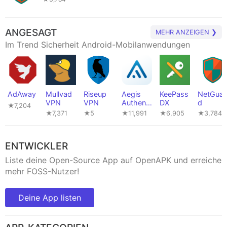
ANGESAGT
MEHR ANZEIGEN ❯
Im Trend Sicherheit Android-Mobilanwendungen
AdAway
Mullvad
Riseup
Aegis
KeePass
NetGuar
VPN
VPN
Authenti
DX
d
★7,204
cator
★7,371
★5
★11,991
★6,905
★3,784
ENTWICKLER
Liste deine Open-Source App auf OpenAPK und erreiche
mehr FOSS-Nutzer!
Deine App listen