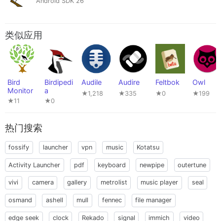
Android SDK 26
类似应用
Bird
Birdipedi
Audile
Audire
Feltbok
Owl
Monitor
a
★1,218
★335
★0
★199
★11
★0
热门搜索
fossify
launcher
vpn
music
Kotatsu
Activity Launcher
pdf
keyboard
newpipe
outertune
vivi
camera
gallery
metrolist
music player
seal
osmand
ashell
mull
fennec
file manager
edge seek
clock
Rekado
signal
immich
video