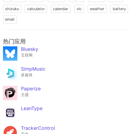
shizuku
calculator
calendar
vlc
weather
battery
email
热门应用
Bluesky
互联网
SimpMusic
多媒体
Paperize
主题
LeanType
TrackerControl