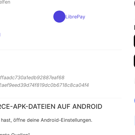
elfen
LibrePay
l
bffaadc730a1edb92887eaf68
2aef9eed39d74f819dc0b6718c8ca04f4
RCE-APK-DATEIEN AUF ANDROID
hast, öffne deine Android-Einstellungen.