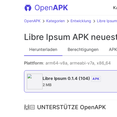
Open
APK
K
OpenAPK
Kategorien
Entwicklung
Libre Ipsum
Libre Ipsum APK
neuest
Herunterladen
Berechtigungen
APK
Plattform
: arm64-v8a, armeabi-v7a, x86_64
Libre Ipsum 0.1.4
(104)
APK
2 MB
🙌🏻 UNTERSTÜTZE OpenAPK