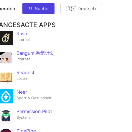
penden
Suche
🇩🇪 Deutsch
ANGESAGTE APPS
Rush
Internet
Bangumi番组计划
Internet
Readest
Lesen
Neer
Sport & Gesundheit
Permission Pilot
System
PipePipe