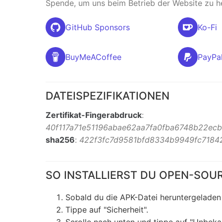
Spende, um uns beim Betrieb der Website zu h
GitHub Sponsors
Ko-Fi
BuyMeACoffee
PayPa
DATEISPEZIFIKATIONEN
Zertifikat-Fingerabdruck
:
40f117a71e51196abae62aa7fa0fba6748b22ec
sha256
:
422f3fc7d9581bfd8334b9949fc7184
SO INSTALLIERST DU OPEN-SOU
Sobald du die APK-Datei heruntergeladen 
Tippe auf "Sicherheit".