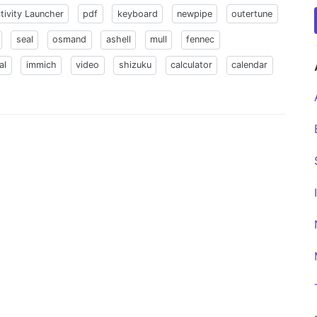
tivity Launcher
pdf
keyboard
newpipe
outertune
seal
osmand
ashell
mull
fennec
al
immich
video
shizuku
calculator
calendar