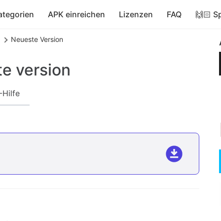
ategorien
APK einreichen
Lizenzen
FAQ
🙌🏻 S
Neueste Version
e version
-Hilfe