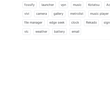
fossify
launcher
vpn
music
Kotatsu
Ac
vivi
camera
gallery
metrolist
music player
file manager
edge seek
clock
Rekado
sign
vlc
weather
battery
email