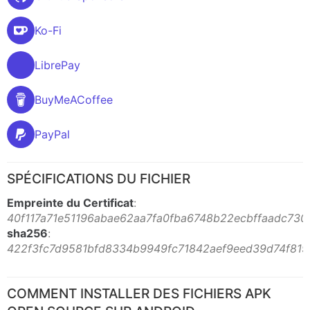
Ko-Fi
LibrePay
BuyMeACoffee
PayPal
SPÉCIFICATIONS DU FICHIER
Empreinte du Certificat
:
40f117a71e51196abae62aa7fa0fba6748b22ecbffaadc730
sha256
:
422f3fc7d9581bfd8334b9949fc71842aef9eed39d74f819
COMMENT INSTALLER DES FICHIERS APK