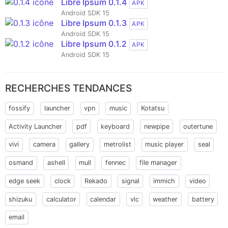
Libre Ipsum 0.1.4
APK
Android SDK 15
Libre Ipsum 0.1.3
APK
Android SDK 15
Libre Ipsum 0.1.2
APK
Android SDK 15
RECHERCHES TENDANCES
fossify
launcher
vpn
music
Kotatsu
Activity Launcher
pdf
keyboard
newpipe
outertune
vivi
camera
gallery
metrolist
music player
seal
osmand
ashell
mull
fennec
file manager
edge seek
clock
Rekado
signal
immich
video
shizuku
calculator
calendar
vlc
weather
battery
email