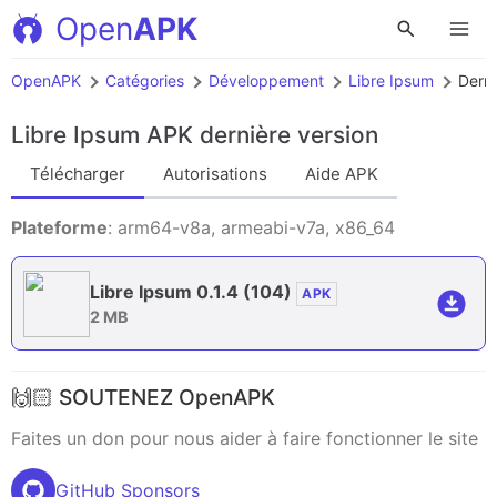
Open
APK
OpenAPK
Catégories
Développement
Libre Ipsum
Derni
Libre Ipsum APK
dernière version
Télécharger
Autorisations
Aide APK
Plateforme
: arm64-v8a, armeabi-v7a, x86_64
Libre Ipsum 0.1.4
(104)
APK
2 MB
🙌🏻 SOUTENEZ OpenAPK
Faites un don pour nous aider à faire fonctionner le site
GitHub Sponsors