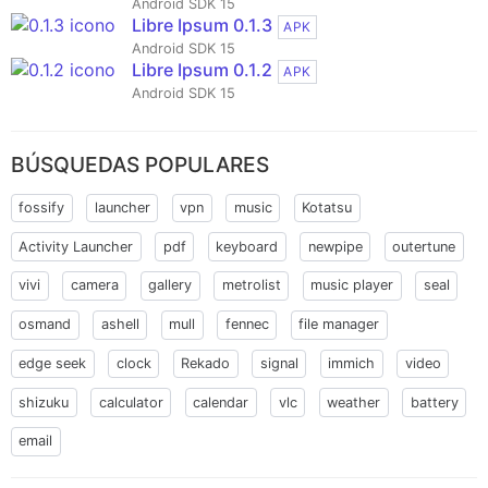
Android SDK 15
Libre Ipsum 0.1.3
APK
Android SDK 15
Libre Ipsum 0.1.2
APK
Android SDK 15
BÚSQUEDAS POPULARES
fossify
launcher
vpn
music
Kotatsu
Activity Launcher
pdf
keyboard
newpipe
outertune
vivi
camera
gallery
metrolist
music player
seal
osmand
ashell
mull
fennec
file manager
edge seek
clock
Rekado
signal
immich
video
shizuku
calculator
calendar
vlc
weather
battery
email