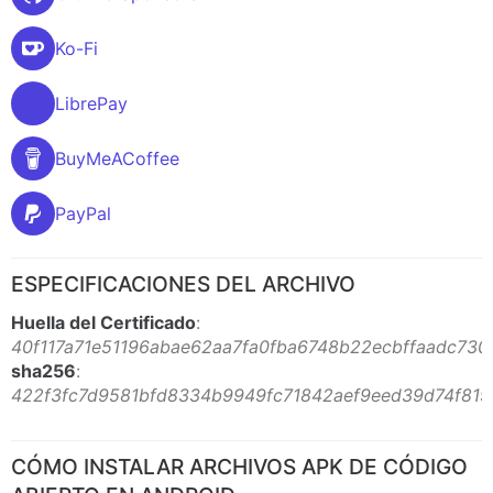
Ko-Fi
LibrePay
BuyMeACoffee
PayPal
ESPECIFICACIONES DEL ARCHIVO
Huella del Certificado
:
40f117a71e51196abae62aa7fa0fba6748b22ecbffaadc730
sha256
:
422f3fc7d9581bfd8334b9949fc71842aef9eed39d74f819
CÓMO INSTALAR ARCHIVOS APK DE CÓDIGO