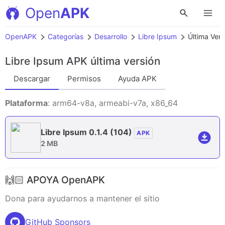
Open
APK
OpenAPK
Categorías
Desarrollo
Libre Ipsum
Última Vers
Libre Ipsum APK
última versión
Descargar
Permisos
Ayuda APK
Plataforma
: arm64-v8a, armeabi-v7a, x86_64
Libre Ipsum 0.1.4
(104)
APK
2 MB
🙌🏻 APOYA OpenAPK
Dona para ayudarnos a mantener el sitio
GitHub Sponsors