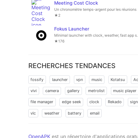
Meeting Cost Clock
Un chronomètre temps-argent pour les réunions
★2
Fokus Launcher
Minimal launcher with clock, we
★176
RECHERCHES TENDANCES
fossify
launcher
vpn
music
Kotatsu
Ac
vivi
camera
gallery
metrolist
music player
file manager
edge seek
clock
Rekado
sign
vlc
weather
battery
email
OpenAPK
est un répertoire d'applications grat