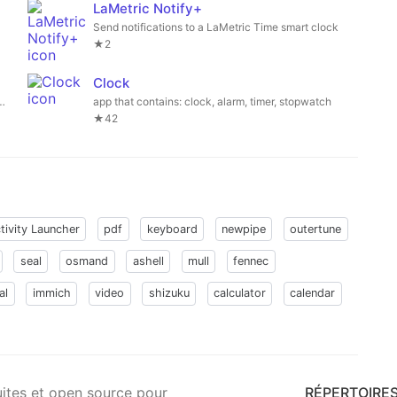
LaMetric Notify+
Send notifications to a LaMetric Time smart clock
★2
Clock
ather, fast app search, and gesture navigation.
app that contains: clock, alarm, timer, stopwatch
★42
tivity Launcher
pdf
keyboard
newpipe
outertune
seal
osmand
ashell
mull
fennec
al
immich
video
shizuku
calculator
calendar
uites et open source pour
RÉPERTOIRE