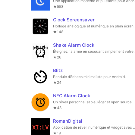
Une application moderne et puissante pour Andro
★558
Clock Screensaver
Horloge analogique et numérique en 
★148
Shake Alarm Clock
Éteignez l'alarme en secouant
★26
Blitz
Pendule d’échecs minimaliste pour Android.
★24
NFC Alarm Clock
Un réveil personnalisable, léger et open source.
★48
RomanDigital
Application de réveil numérique et widget avec affich
★19