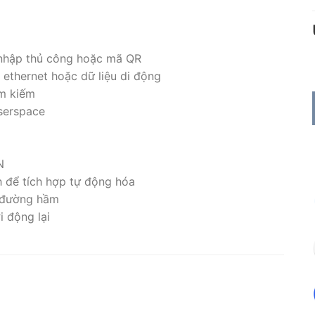
 nhập thủ công hoặc mã QR
 ethernet hoặc dữ liệu di động
ìm kiếm
serspace
N
h để tích hợp tự động hóa
c đường hầm
i động lại