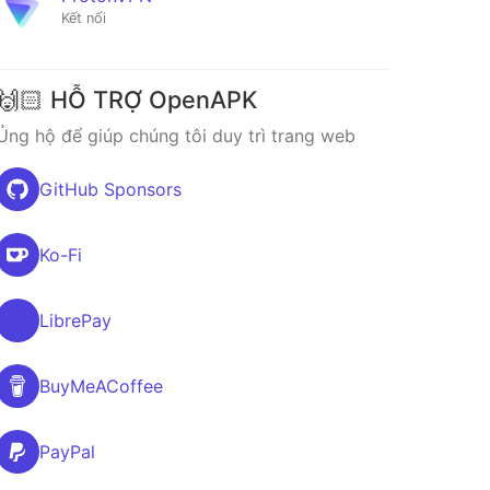
Kết nối
🙌🏻 HỖ TRỢ OpenAPK
Ủng hộ để giúp chúng tôi duy trì trang web
GitHub Sponsors
Ko-Fi
LibrePay
BuyMeACoffee
PayPal