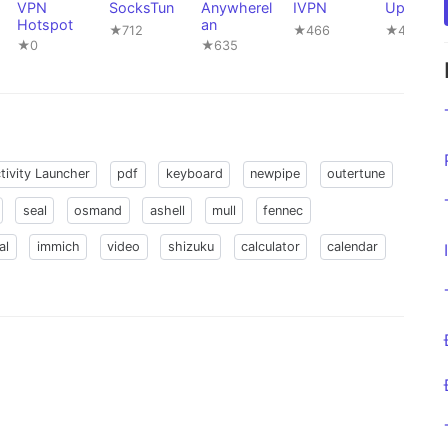
VPN
SocksTun
Anywherel
IVPN
UpVPN
Hotspot
an
★712
★466
★423
★0
★635
tivity Launcher
pdf
keyboard
newpipe
outertune
seal
osmand
ashell
mull
fennec
al
immich
video
shizuku
calculator
calendar