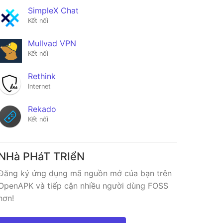
SimpleX Chat
Kết nối
Mullvad VPN
Kết nối
Rethink
Internet
Rekado
Kết nối
NHà PHáT TRIểN
Đăng ký ứng dụng mã nguồn mở của bạn trên
OpenAPK và tiếp cận nhiều người dùng FOSS
hơn!