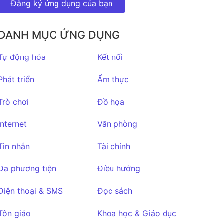
Đăng ký ứng dụng của bạn
strongSwa
n VPN
Client
★2,351
DANH MỤC ỨNG DỤNG
Tự động hóa
Kết nối
Phát triển
Ẩm thực
Trò chơi
Đồ họa
Internet
Văn phòng
Tin nhắn
Tài chính
Đa phương tiện
Điều hướng
Điện thoại & SMS
Đọc sách
Tôn giáo
Khoa học & Giáo dục