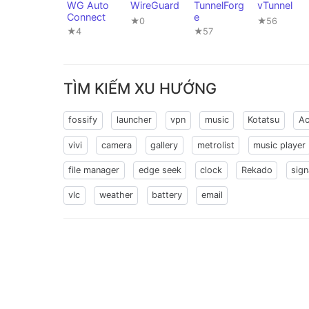
WG Auto
WireGuard
TunnelForg
vTunnel
Connect
e
★0
★56
★4
★57
TÌM KIẾM XU HƯỚNG
fossify
launcher
vpn
music
Kotatsu
Ac
vivi
camera
gallery
metrolist
music player
file manager
edge seek
clock
Rekado
sign
vlc
weather
battery
email