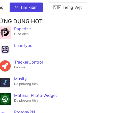
hộ
Tìm kiếm
🇻🇳 Tiếng Việt
ỨNG DỤNG HOT
Paperize
Giao diện
LeanType
TrackerControl
Bảo mật
Musify
Đa phương tiện
Material Photo Widget
Đa phương tiện
ProtonVPN