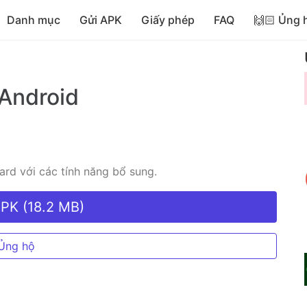
Danh mục
Gửi APK
Giấy phép
FAQ
🙌🏻 Ủng 
Android
rd với các tính năng bổ sung.
APK (18.2 MB)
Ủng hộ