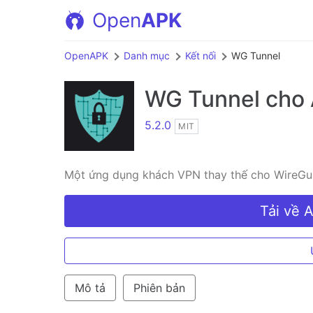
Open
APK
OpenAPK
Danh mục
Kết nối
WG Tunnel
WG Tunnel
cho 
5.2.0
MIT
Một ứng dụng khách VPN thay thế cho WireGua
Tải về 
Mô tả
Phiên bản