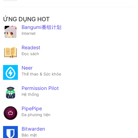
ỨNG DỤNG HOT
Bangumi番组计划
Internet
Readest
Đọc sách
Neer
Thể thao & Sức khỏe
Permission Pilot
Hệ thống
PipePipe
Đa phương tiện
Bitwarden
Bảo mật