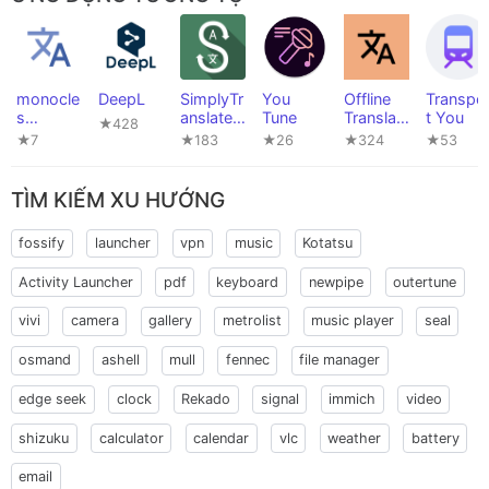
monocle
DeepL
SimplyTr
You
Offline
Transpo
s
anslate
Tune
Translat
t You
★428
translato
Mobile
or
★7
★183
★26
★324
★53
r
TÌM KIẾM XU HƯỚNG
fossify
launcher
vpn
music
Kotatsu
Activity Launcher
pdf
keyboard
newpipe
outertune
vivi
camera
gallery
metrolist
music player
seal
osmand
ashell
mull
fennec
file manager
edge seek
clock
Rekado
signal
immich
video
shizuku
calculator
calendar
vlc
weather
battery
email