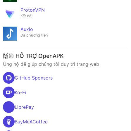
ProtonVPN
Kết nối
Auxio
Đa phương tiện
🙌🏻 HỖ TRỢ OpenAPK
Ủng hộ để giúp chúng tôi duy trì trang web
GitHub Sponsors
Ko-Fi
LibrePay
BuyMeACoffee