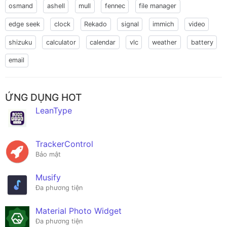
osmand
ashell
mull
fennec
file manager
edge seek
clock
Rekado
signal
immich
video
shizuku
calculator
calendar
vlc
weather
battery
email
ỨNG DỤNG HOT
LeanType
TrackerControl
Bảo mật
Musify
Đa phương tiện
Material Photo Widget
Đa phương tiện