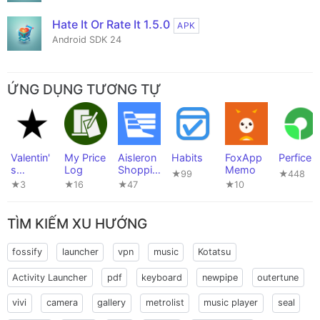
Hate It Or Rate It 1.5.0
APK
Android SDK 24
ỨNG DỤNG TƯƠNG TỰ
Valentin'
My Price
Aisleron
Habits
FoxApp
Perfice
s
Log
Shoppin
Memo
★99
★448
PowerTo
g List
★3
★16
★47
★10
ols #012
TÌM KIẾM XU HƯỚNG
fossify
launcher
vpn
music
Kotatsu
Activity Launcher
pdf
keyboard
newpipe
outertune
vivi
camera
gallery
metrolist
music player
seal