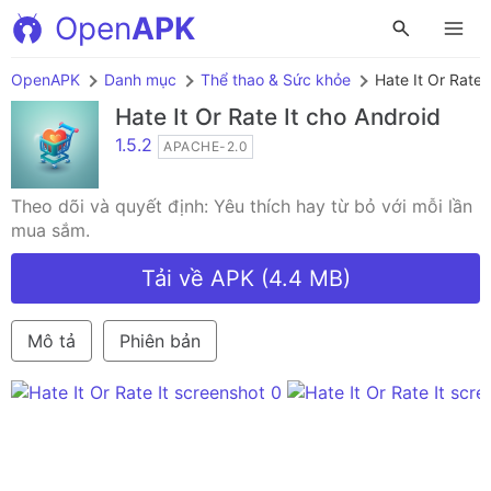
Open
APK
OpenAPK
Danh mục
Thể thao & Sức khỏe
Hate It Or Rate I
Hate It Or Rate It
cho Android
1.5.2
APACHE-2.0
Theo dõi và quyết định: Yêu thích hay từ bỏ với mỗi lần
mua sắm.
Tải về APK (4.4 MB)
Mô tả
Phiên bản