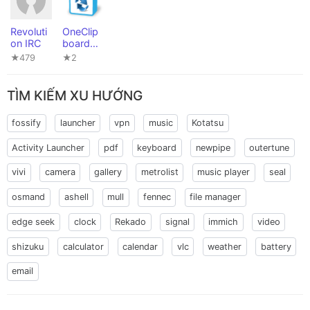
Revoluti
OneClip
on IRC
board
Server
★479
★2
TÌM KIẾM XU HƯỚNG
fossify
launcher
vpn
music
Kotatsu
Activity Launcher
pdf
keyboard
newpipe
outertune
vivi
camera
gallery
metrolist
music player
seal
osmand
ashell
mull
fennec
file manager
edge seek
clock
Rekado
signal
immich
video
shizuku
calculator
calendar
vlc
weather
battery
email