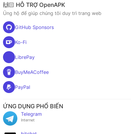
🙌🏻 HỖ TRỢ OpenAPK
Ủng hộ để giúp chúng tôi duy trì trang web
GitHub Sponsors
Ko-Fi
LibrePay
BuyMeACoffee
PayPal
ỨNG DỤNG PHỔ BIẾN
Telegram
Internet
bitchat