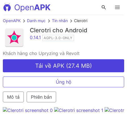
Open
APK
OpenAPK
Danh mục
Tin nhắn
Clerotri
Clerotri
cho Android
0.14.1
AGPL-3.0-ONLY
Khách hàng cho Upryzing và Revolt
Tải về APK (27.4 MB)
Ủng hộ
Mô tả
Phiên bản